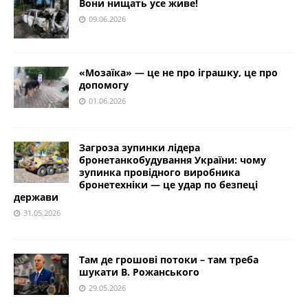
Вони нищать усе живе!
09.06.2026
«Мозаїка» — це не про іграшку, це про
допомогу
01.06.2026
Загроза зупинки лідера
бронетанкобудування України: чому
зупинка провідного виробника
бронетехніки — це удар по безпеці
держави
31.05.2026
Там де грошові потоки – там треба
шукати В. Рожанського
29.05.2026