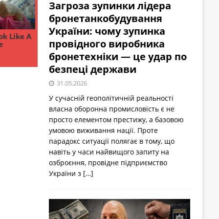
Загроза зупинки лідера
бронетанкобудування
України: чому зупинка
провідного виробника
бронетехніки — це удар по
безпеці держави
31.05.2026
У сучасній геополітичній реальності
власна оборонна промисловість є не
просто елементом престижу, а базовою
умовою виживання нації. Проте
парадокс ситуації полягає в тому, що
навіть у часи найвищого запиту на
озброєння, провідне підприємство
України з
[…]