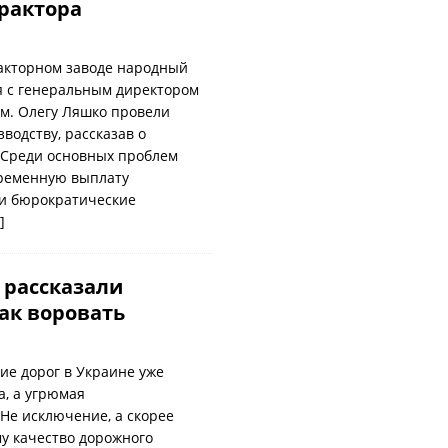
трактора
акторном заводе народный
я с генеральным директором
ем. Олегу Ляшко провели
водству, рассказав о
 Среди основных проблем
ременную выплату
 и бюрократические
]
 рассказали
ак воровать
ие дорог в Украине уже
а, а угрюмая
 Не исключение, а скорее
у качество дорожного