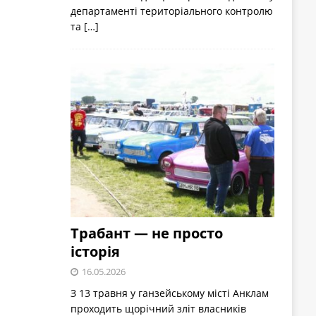
департаменті територіального контролю
та
[…]
Трабант — не просто
історія
16.05.2026
З 13 травня у ганзейському місті Анклам
проходить щорічний зліт власників