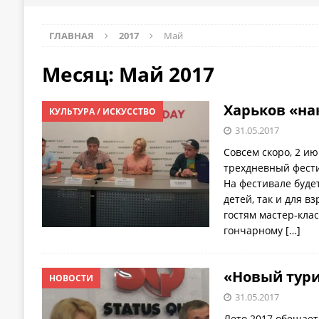
ГЛАВНАЯ
2017
Май
Месяц:
Май 2017
Харьков «на
КУЛЬТУРА / ИСКУССТВО
31.05.2017
Совсем скоро, 2 ию
трехдневный фестив
На фестивале будет
детей, так и для в
гостям мастер-клас
гончарному
[…]
«Новый тури
НОВОСТИ
31.05.2017
Лето 2017 обещает