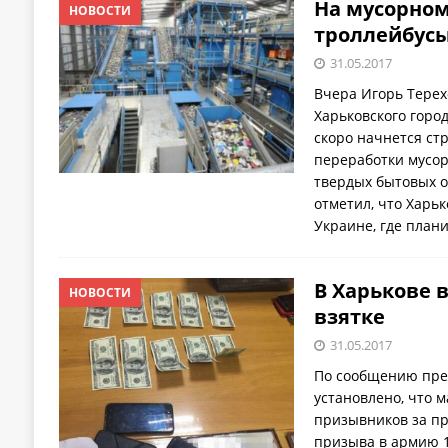
На мусорном
НОВОСТИ
троллейбус
31.05.2017
Вчера Игорь Терех
Харьковского город
скоро начнется ст
переработки мусор
твердых бытовых о
отметил, что Харь
Украине, где план
В Харькове 
НОВОСТИ
взятке
31.05.2017
По сообщению прес
установлено, что м
призывников за пр
призыва в армию 1