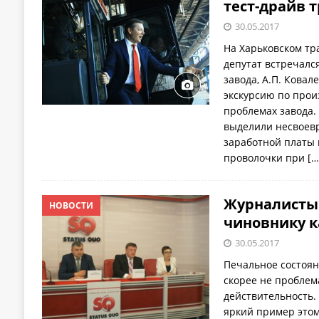
тест-драйв 
30.05.2017
На Харьковском тр
депутат встречалс
завода, А.П. Ковал
экскурсию по произ
проблемах завода.
выделили несвоев
заработной платы
проволочки при
[…
Журналисты
НОВОСТИ
чиновнику к
30.05.2017
Печальное состоян
скорее не проблем
действительность.
яркий пример этом