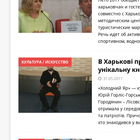
харьковчан и госте
совместно с Харьк
методическим цен
туристические мар
Речь идет об актив
спортивном, водно
В Харькові 
КУЛЬТУРА / ИСКУССТВО
унікальну кн
31.05.2017
«Холодний Яр» — ку
Юрій Горліс-Горсь
Городянин – Лісовсь
отримала у середов
та патріотів. Причо
хто знаходився у в