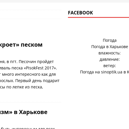
FACEBOOK
Погода
кроет» песком
Погода в
Харькове
влажность:
давление:
ня, в пгт. Песочин пройдет
ветер:
аль песка «PisokFest 2017».
Погода на
sinoptik.ua
в 
 много интересного как для
зрослых. Первый день подарит
сы по лепке из песка,
зм» в Харькове
 быть интересным для всех