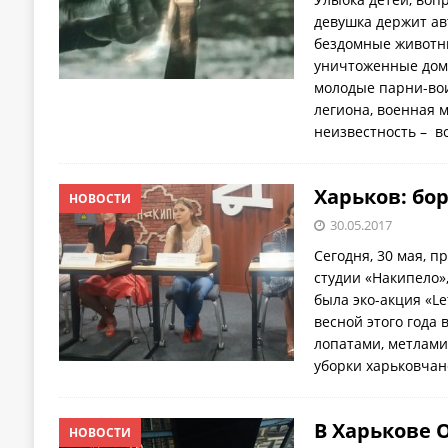
девушка держит авт
бездомные животн
уничтоженные дом
молодые парни-вои
легиона, военная 
неизвестность – в
Харьков: бор
НОВОСТИ
30.05.2017
Сегодня, 30 мая, 
студии «Накипело»
была эко-акция «Let
весной этого года
лопатами, метлами
уборки харьковчан
В Харькове 
НОВОСТИ