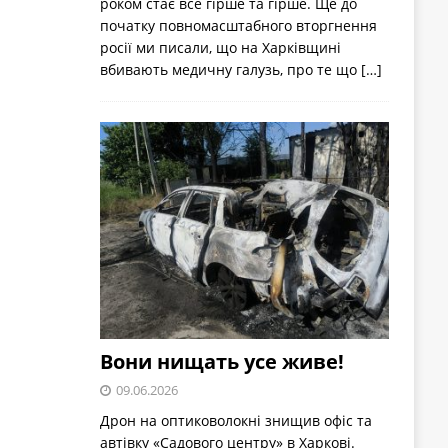
роком стає все гірше та гірше. Ще до
початку повномасштабного вторгнення
росії ми писали, що на Харківщині
вбивають медичну галузь, про те що
[…]
Вони нищать усе живе!
09.06.2026
Дрон на оптиковолокні знищив офіс та
автівку «Садового центру» в Харкові.