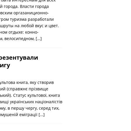
й города. Власти города
овским оргазаниционно-
тром туризма разработали
шруты на любой вкус и цвет.
ном отдыхе: конно-
м, велосипедном,
[…]
презентували
игу
льтова книга, яку створив
кий (справжнє прізвище
кий). Статус культової, книга
ищі українських націоналістів
му, в першу чергу, серед тих,
имушеній еміграції
[…]