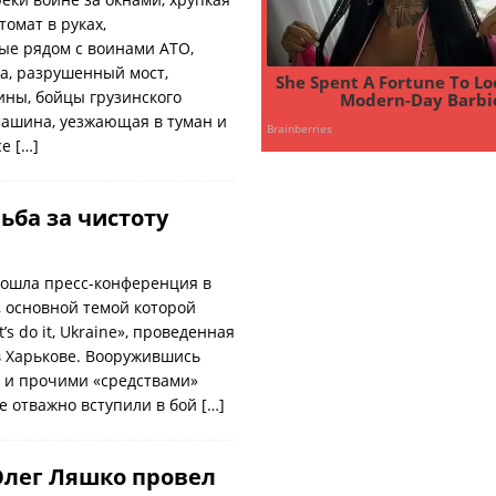
омат в руках,
ые рядом с воинами АТО,
а, разрушенный мост,
ны, бойцы грузинского
машина, уезжающая в туман и
се
[…]
ьба за чистоту
прошла пресс-конференция в
, основной темой которой
’s do it, Ukraine», проведенная
 в Харькове. Вооружившись
 и прочими «средствами»
е отважно вступили в бой
[…]
Олег Ляшко провел