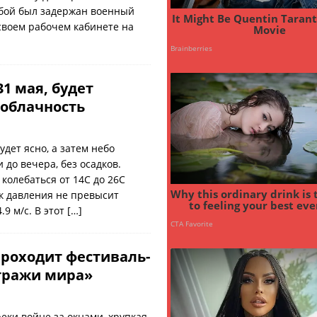
бой был задержан военный
своем рабочем кабинете на
31 мая, будет
облачность
удет ясно, а затем небо
 до вечера, без осадков.
колебаться от 14С до 26С
к давления не превысит
.9 м/с. В этот
[…]
проходит фестиваль-
тражи мира»
еки войне за окнами, хрупкая