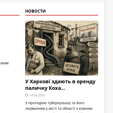
НОВОСТИ
Киеве
У Харкові здають в оренду
паличку Коха…
14.06.2026
З протидією туберкульозу та його
лікуванням у місті та області з кожним