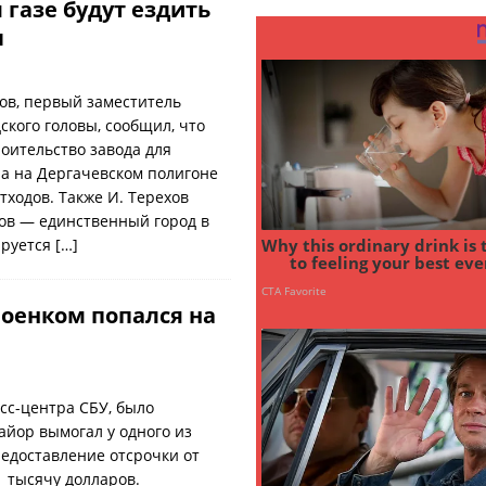
 газе будут ездить
ы
ов, первый заместитель
ского головы, сообщил, что
роительство завода для
а на Дергачевском полигоне
тходов. Также И. Терехов
ков — единственный город в
ируется
[…]
военком попался на
с-центра СБУ, было
айор вымогал у одного из
едоставление отсрочки от
 тысячу долларов.