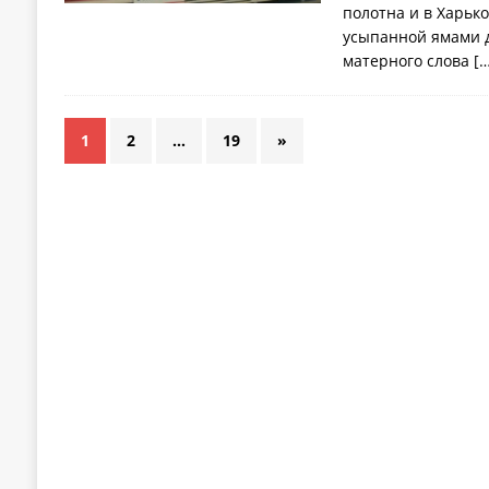
полотна и в Харьк
усыпанной ямами д
матерного слова
[…
1
2
…
19
»