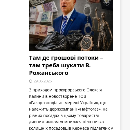
Там де грошові потоки –
там треба шукати В.
Рожанського
29.05.2026
З приходом прокурорського Олексія
Калини в новостворене ТОВ
«Газорозподільні мережі України», що
належить держкомпанії «Нафтогаз», на
різних посадах в цьому товаристві
дивним чином опинилася ціла низка
колишніх посадовців Кернеса підлеглих у