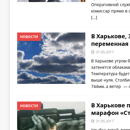
Оперативной служ
комиссар прямо в 
[…]
В Харькове, 
НОВОСТИ
переменная 
31.05.2017
В Харькове утром б
затянется облаками
Температура будет 
выше нуля. Столби
744мм, а ветер — 4
В Харькове 
НОВОСТИ
марафон «С
31.05.2017
Улыбка детей, вопр