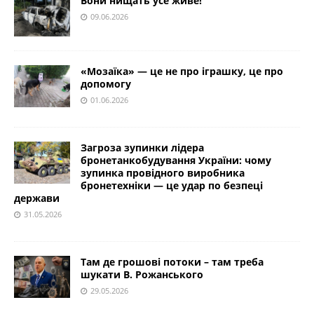
Вони нищать усе живе!
09.06.2026
«Мозаїка» — це не про іграшку, це про
допомогу
01.06.2026
Загроза зупинки лідера
бронетанкобудування України: чому
зупинка провідного виробника
бронетехніки — це удар по безпеці
держави
31.05.2026
Там де грошові потоки – там треба
шукати В. Рожанського
29.05.2026