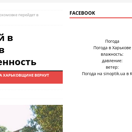
FACEBOOK
рхомовке перейдет в
й в
Погода
в
Погода в
Харькове
влажность:
енность
давление:
ветер:
Погода на
sinoptik.ua
в 
А ХАРЬКОВЩИНЕ ВЕРНУТ