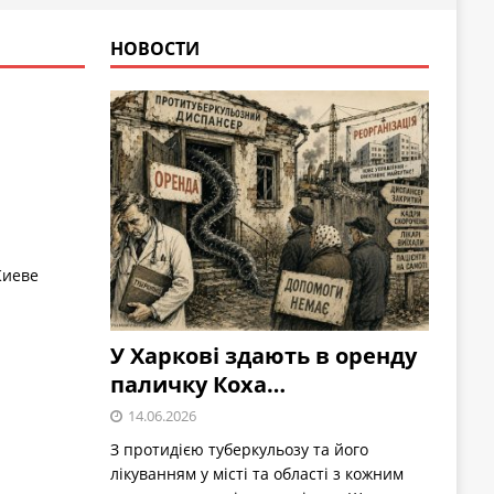
НОВОСТИ
Киеве
У Харкові здають в оренду
паличку Коха…
14.06.2026
З протидією туберкульозу та його
лікуванням у місті та області з кожним