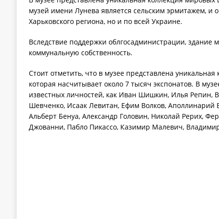
музей имени Лунева является сельским эрмитажем, и о
Харьковского региона, но и по всей Украине.
Вследствие поддержки облгосадминистрации, здание м
коммунальную собственность.
Стоит отметить, что в музее представлена уникальная
которая насчитывает около 7 тысяч экспонатов. В муз
известных личностей, как Иван Шишкин, Илья Репин, 
Шевченко, Исаак Левитан, Ефим Волков, Аполлинарий 
Альберт Бенуа, Александр Головин, Николай Рерих, Фе
Джованни, Пабло Пикассо, Казимир Малевич, Владимир