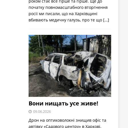
роком стає все гірше та гірше. Ще до
початку повномасштабного вторгнення
росії ми писали, що на Харківщині
вбивають медичну галузь, про те що
[…]
Вони нищать усе живе!
09.06.2026
Дрон на оптиковолокні знищив офіс та
автівку «Садового центру» в Харкові.