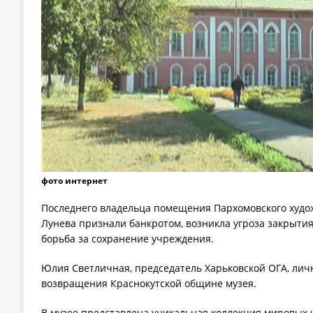
фото интернет
Последнего владельца помещения Пархомовского худож
Лунева признали банкротом, возникла угроза закрытия
борьба за сохранение учреждения.
Юлия Светличная, председатель Харьковской ОГА, лич
возвращения Краснокутской общине музея.
В музее представлена уникальная коллекция мировых