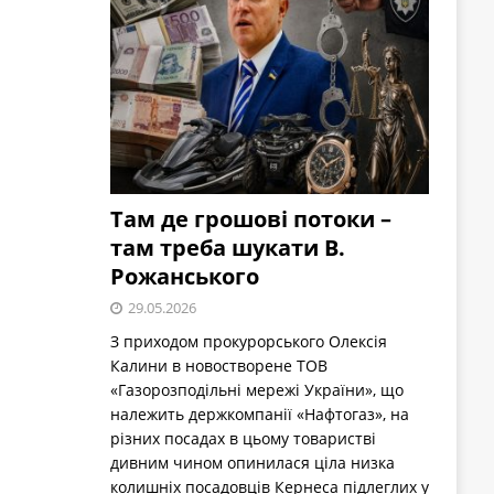
Там де грошові потоки –
там треба шукати В.
Рожанського
29.05.2026
З приходом прокурорського Олексія
Калини в новостворене ТОВ
«Газорозподільні мережі України», що
належить держкомпанії «Нафтогаз», на
різних посадах в цьому товаристві
дивним чином опинилася ціла низка
колишніх посадовців Кернеса підлеглих у