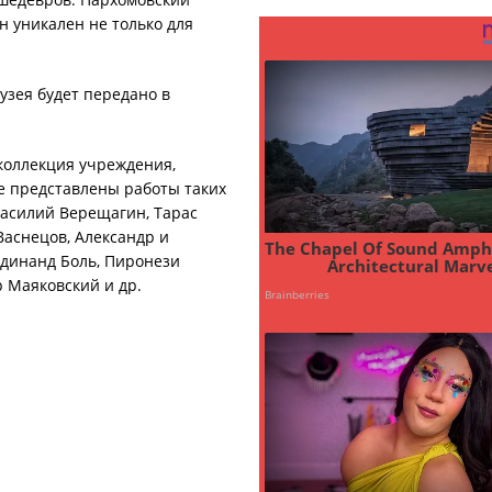
н уникален не только для
узея будет передано в
 коллекция учреждения,
ее представлены работы таких
Василий Верещагин, Тарас
Васнецов, Александр и
рдинанд Боль, Пиронези
 Маяковский и др.