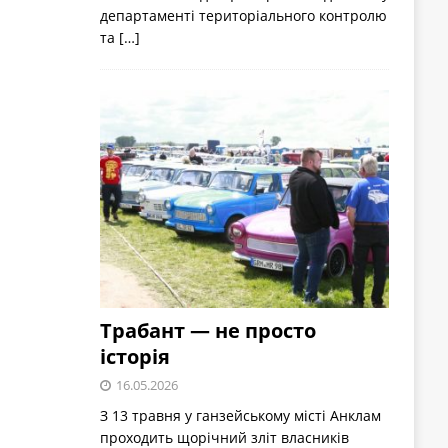
департаменті територіального контролю
та
[…]
Трабант — не просто
історія
16.05.2026
З 13 травня у ганзейському місті Анклам
проходить щорічний зліт власників