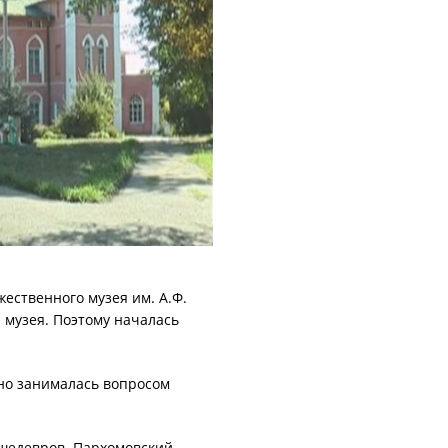
ественного музея им. А.Ф.
 музея. Поэтому началась
но занималась вопросом
 шедевров. Пархомовский