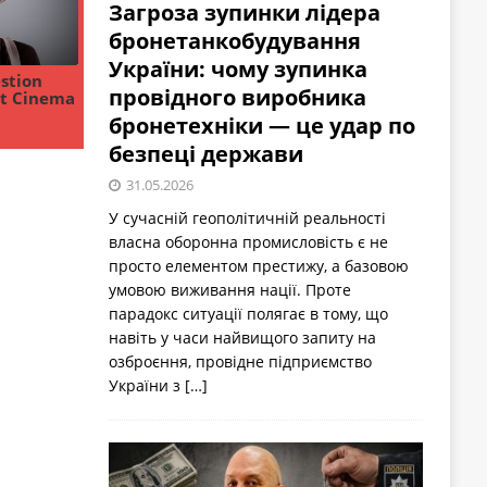
Загроза зупинки лідера
бронетанкобудування
України: чому зупинка
провідного виробника
бронетехніки — це удар по
безпеці держави
31.05.2026
У сучасній геополітичній реальності
власна оборонна промисловість є не
просто елементом престижу, а базовою
умовою виживання нації. Проте
парадокс ситуації полягає в тому, що
навіть у часи найвищого запиту на
озброєння, провідне підприємство
України з
[…]