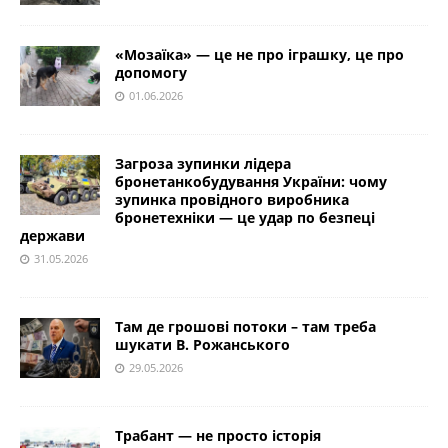
«Мозаїка» — це не про іграшку, це про
допомогу
01.06.2026
Загроза зупинки лідера
бронетанкобудування України: чому
зупинка провідного виробника
бронетехніки — це удар по безпеці
держави
31.05.2026
Там де грошові потоки – там треба
шукати В. Рожанського
29.05.2026
Трабант — не просто історія