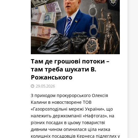
Там де грошові потоки –
там треба шукати В.
Рожанського
29.05.2026
З приходом прокурорського Олексія
Калини в новостворене ТОВ
«Газорозподільні мережі України», що
належить держкомпанії «Нафтогаз», на
різних посадах в цьому товаристві
дивним чином опинилася ціла низка
колишніх посадовців Кернеса підлеглих у