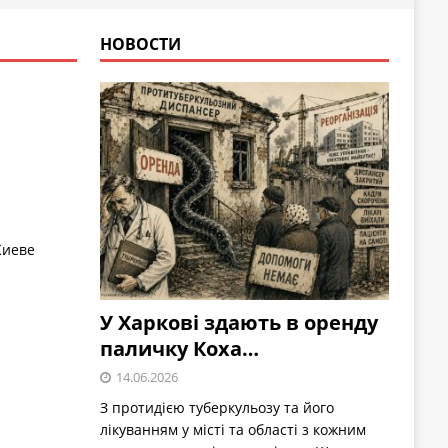
НОВОСТИ
Киеве
У Харкові здають в оренду
паличку Коха…
14.06.2026
З протидією туберкульозу та його
лікуванням у місті та області з кожним