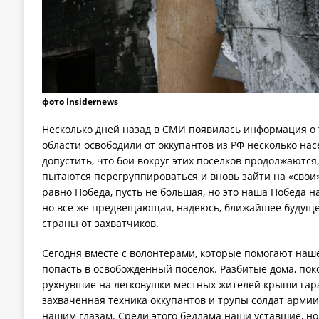
фото Insidernews
Несколько дней назад в СМИ появилась информация о т
области освободили от оккупантов из РФ несколько нас
допустить, что бои вокруг этих поселков продолжаются,
пытаются перегруппироваться и вновь зайти на «свои»
равно Победа, пусть не большая, но это наша Победа на
но все же предвещающая, надеюсь, ближайшее будуще
страны от захватчиков.
Сегодня вместе с волонтерами, которые помогают наш
попасть в освобожденный поселок. Разбитые дома, по
рухнувшие на легковушки местных жителей крыши гар
захваченная техника оккупантов и трупы солдат армии 
нашим глазам. Среди этого бедлама наши уставшие, н