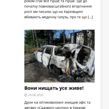
роком стає все гірше та гірше. Ще до
початку повномасштабного вторгнення
росії ми писали, що на Харківщині
вбивають медичну галузь, про те що
[…]
Вони нищать усе живе!
09.06.2026
Дрон на оптиковолокні знищив офіс та
автівку «Садового центру» в Харкові.