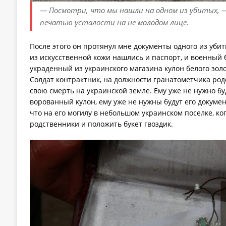
— Посмотри, что мы нашли на одном из убитых, — 
печатью усталости на не молодом лице.
После этого он протянул мне документы одного из убит
из искусственной кожи нашлись и паспорт, и военный б
украденный из украинского магазина кулон белого зол
Солдат контрактник, на должности гранатометчика род
свою смерть на украинской земле. Ему уже не нужно б
ворованный кулон, ему уже не нужны будут его докумен
что на его могилу в небольшом украинском поселке, ко
родственники и положить букет гвоздик.