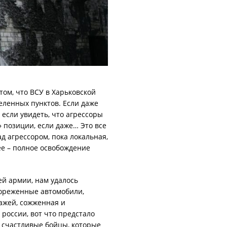
ом, что ВСУ в Харьковской
еленных пунктов. Если даже
 если увидеть, что агрессоры
 позиции, если даже… Это все
д агрессором, пока локальная,
е – полное освобождение
ей армии, нам удалось
кореженные автомобили,
ажей, сожженная и
россии, вот что предстало
о счастливые бойцы, которые