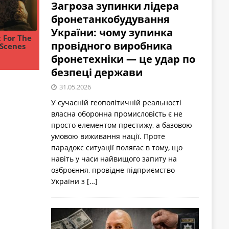
Загроза зупинки лідера
бронетанкобудування
України: чому зупинка
провідного виробника
бронетехніки — це удар по
безпеці держави
31.05.2026
У сучасній геополітичній реальності
власна оборонна промисловість є не
просто елементом престижу, а базовою
умовою виживання нації. Проте
парадокс ситуації полягає в тому, що
навіть у часи найвищого запиту на
озброєння, провідне підприємство
України з
[…]