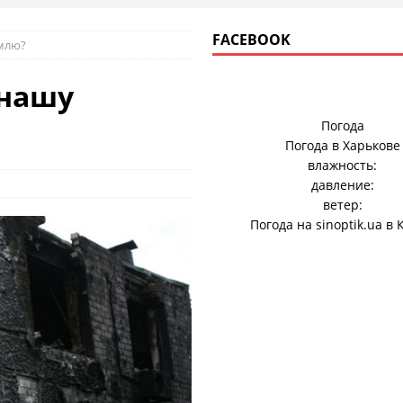
FACEBOOK
млю?
 нашу
Погода
Погода в
Харькове
влажность:
давление:
ветер:
Погода на
sinoptik.ua
в 