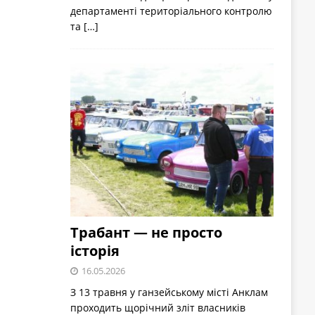
департаменті територіального контролю
та
[…]
Трабант — не просто
історія
16.05.2026
З 13 травня у ганзейському місті Анклам
проходить щорічний зліт власників