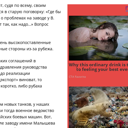
, судя по всему, своим
 в старую поговорку: «Где бы
 о проблемах на заводе у В.
т так, как надо…» Вопрос
чень высокопоставленные
ные стороны из-за рубежа.
аких соглашений в
здравления руководства
о до реализации
экспорт» виноват, то
коротко, либо рубаха
ом новых танков, у наших
 и тогда военное ведомство
йских боевых машин. Вот,
исле заводу имени Малышева