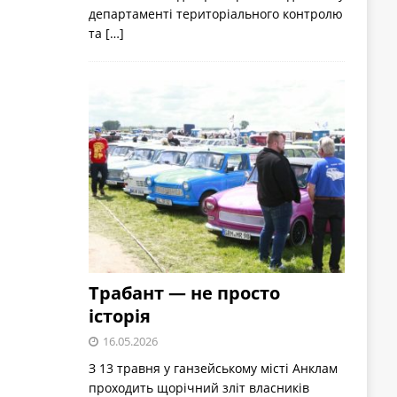
департаменті територіального контролю
та
[…]
Трабант — не просто
історія
16.05.2026
З 13 травня у ганзейському місті Анклам
проходить щорічний зліт власників