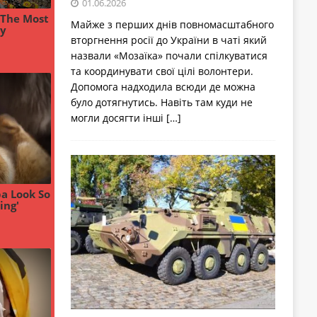
01.06.2026
Майже з перших днів повномасштабного
вторгнення росії до України в чаті який
назвали «Мозаїка» почали спілкуватися
та координувати свої цілі волонтери.
Допомога надходила всюди де можна
було дотягнутись. Навіть там куди не
могли досягти інші
[…]