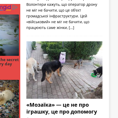
Волонтери кажуть, що оператор дрону
не міг не бачити, що це об’єкт
громадської інфраструктури. Цей
«військовий» не міг не бачити, що
працюють саме жінки,
[…]
«Мозаїка» — це не про
іграшку, це про допомогу