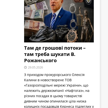
Там де грошові потоки –
там треба шукати В.
Рожанського
29.05.2026
З приходом прокурорського Олексія
Калини в новостворене ТОВ
«Газорозподільні мережі України», що
належить держкомпанії «Нафтогаз», на
різних посадах в цьому товаристві
дивним чином опинилася ціла низка
колишніх посадовців Кернеса підлеглих у