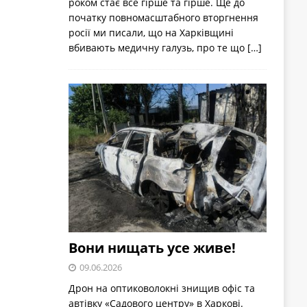
роком стає все гірше та гірше. Ще до
початку повномасштабного вторгнення
росії ми писали, що на Харківщині
вбивають медичну галузь, про те що
[…]
Вони нищать усе живе!
09.06.2026
Дрон на оптиковолокні знищив офіс та
автівку «Садового центру» в Харкові.