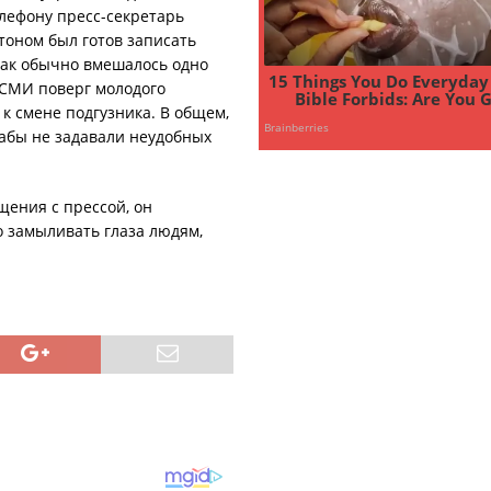
телефону пресс-секретарь
тоном был готов записать
как обычно вмешалось одно
 СМИ поверг молодого
к смене подгузника. В общем,
дабы не задавали неудобных
щения с прессой, он
мо замыливать глаза людям,