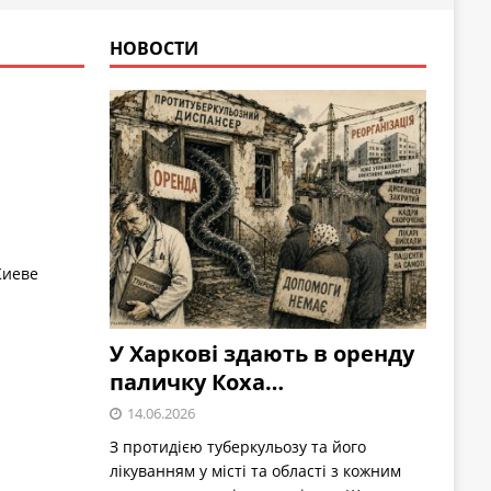
НОВОСТИ
Киеве
У Харкові здають в оренду
паличку Коха…
14.06.2026
З протидією туберкульозу та його
лікуванням у місті та області з кожним