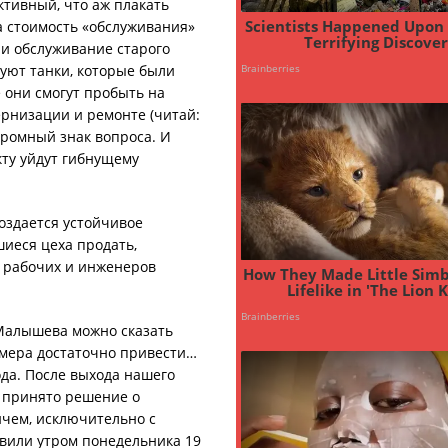
ктивный, что аж плакать
а стоимость «обслуживания»
 и обслуживание старого
руют танки, которые были
 они смогут пробыть на
ернизации и ремонте (читай:
громный знак вопроса. И
кту уйдут гибнущему
оздается устойчивое
шиеся цеха продать,
 рабочих и инженеров
 Малышева можно сказать
римера достаточно привести…
ода. После выхода нашего
 принято решение о
чем, исключительно с
вили утром понедельника 19