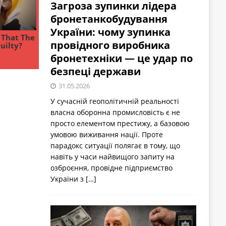
Загроза зупинки лідера
бронетанкобудування
України: чому зупинка
провідного виробника
бронетехніки — це удар по
безпеці держави
31.05.2026
У сучасній геополітичній реальності
власна оборонна промисловість є не
просто елементом престижу, а базовою
умовою виживання нації. Проте
парадокс ситуації полягає в тому, що
навіть у часи найвищого запиту на
озброєння, провідне підприємство
України з
[…]