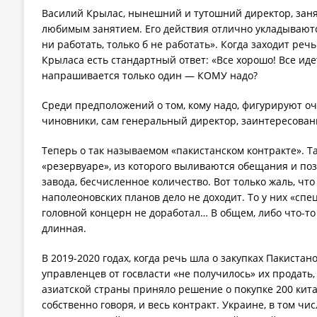
Василий Крылас, нынешний и тутошний директор, занят
любимым занятием. Его действия отлично укладываются
ни работать, только б не работать». Когда заходит речь
Крыласа есть стандартный ответ: «Все хорошо! Все иде
напрашивается только один — КОМУ надо?
Среди предположений о том, кому надо, фигурируют о
чиновники, сам генеральный директор, заинтересован
Теперь о так называемом «пакистанском контракте». Т
«резервуаре», из которого выливаются обещания и по
завода, бесчисленное количество. Вот только жаль, чт
наполеоновских планов дело не доходит. То у них «спец
головной концерн не доработал… В общем, либо что-то 
длинная.
В 2019-2020 годах, когда речь шла о закупках Пакистан
управленцев от госвласти «не получилось» их продать,
азиатской страны приняло решение о покупке 200 кита
собственно говоря, и весь контракт. Украине, в том ч