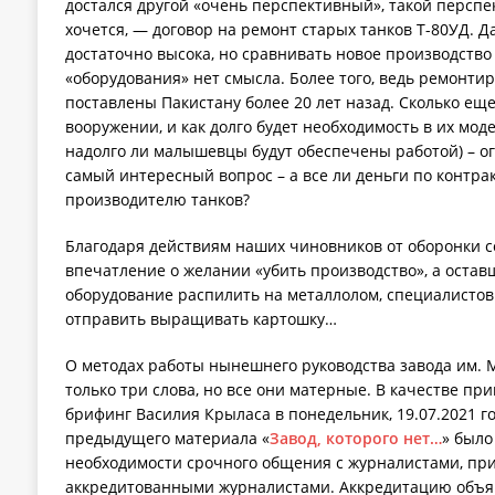
достался другой «очень перспективный», такой перспе
хочется, — договор на ремонт старых танков Т-80УД. Д
достаточно высока, но сравнивать новое производство
«оборудования» нет смысла. Более того, ведь ремонти
поставлены Пакистану более 20 лет назад. Сколько еще
вооружении, и как долго будет необходимость в их мод
надолго ли малышевцы будут обеспечены работой) – о
самый интересный вопрос – а все ли деньги по контра
производителю танков?
Благодаря действиям наших чиновников от оборонки с
впечатление о желании «убить производство», а остав
оборудование распилить на металлолом, специалистов
отправить выращивать картошку…
О методах работы нынешнего руководства завода им.
только три слова, но все они матерные. В качестве п
брифинг Василия Крыласа в понедельник, 19.07.2021 г
предыдущего материала «
Завод, которого нет…
» было
необходимости срочного общения с журналистами, при
аккредитованными журналистами. Аккредитацию объя