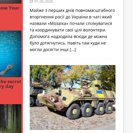
01.06.2026
Майже з перших днів повномасштабного
вторгнення росії до України в чаті який
назвали «Мозаїка» почали спілкуватися
та координувати свої цілі волонтери.
Допомога надходила всюди де можна
було дотягнутись. Навіть там куди не
могли досягти інші
[…]