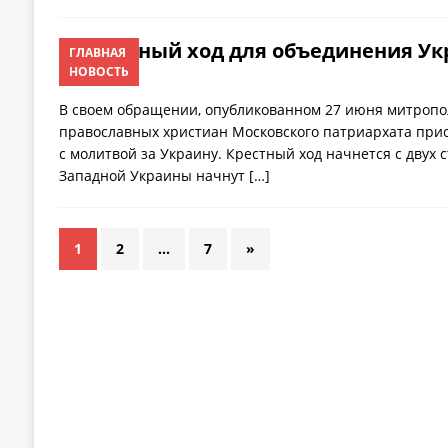
Крестный ход для объединения У
ГЛАВНАЯ
НОВОСТЬ
29.06.2016
В своем обращении, опубликованном 27 июня митропо
православных христиан Московского патриархата прис
с молитвой за Украину. Крестный ход начнется с двух 
Западной Украины начнут
[…]
1
2
…
7
»