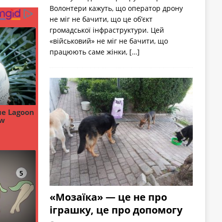
Волонтери кажуть, що оператор дрону
не міг не бачити, що це об’єкт
громадської інфраструктури. Цей
«військовий» не міг не бачити, що
працюють саме жінки,
[…]
«Мозаїка» — це не про
іграшку, це про допомогу