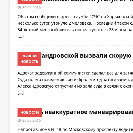
30.06.2016
Об этом сообщили в пресс-службе ГСЧС по Харьковской
несколько суток утонуло 2 человека. Последний такой 
34-летний местный житель пошел купаться 28 июня на 
[…]
Александровской вызвали скорую
ГЛАВНАЯ
НОВОСТЬ
29.06.2016
Адвокат задержанной коммунистки сделал все для затя
Судя по его поведению, он избрал метод затягивания, д
Александровскую отпустили из зала суда в связи с око
[…]
Очень неаккуратное маневрирова
НОВОСТИ
29.06.2016
Напротив, дома № 48 по Московскому проспекту водите