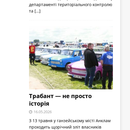
департаменті територіального контролю
та
[…]
Трабант — не просто
історія
16.05.2026
З 13 травня у ганзейському місті Анклам
проходить щорічний зліт власників