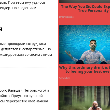
иля. При этом ему удалось
ендер. По сведениям
й
орые проводили сотрудники
 депутатов и сепаратизме. По
ександровская со своим сыном
рого (бывшая Петровского) и
Тойоты Приус патрульной
том перекрестке обозначена