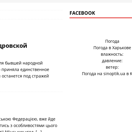
FACEBOOK
Погода
дровской
Погода в
Харькове
влажность:
давление:
для бывшей народной
ветер:
о приняла единственное
Погода на
sinoptik.ua
в 
 останется под стражей
йською Федерацією, вже йде
итись з особливостями цього
ії Мінських угод,
[…]