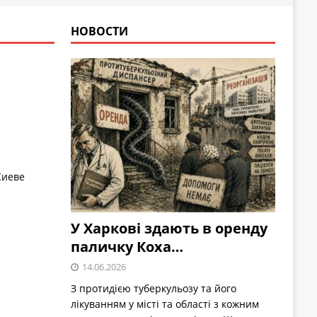
НОВОСТИ
Киеве
У Харкові здають в оренду
паличку Коха…
14.06.2026
З протидією туберкульозу та його
лікуванням у місті та області з кожним