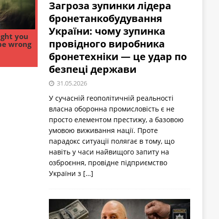
Загроза зупинки лідера
бронетанкобудування
України: чому зупинка
провідного виробника
бронетехніки — це удар по
безпеці держави
31.05.2026
У сучасній геополітичній реальності
власна оборонна промисловість є не
просто елементом престижу, а базовою
умовою виживання нації. Проте
парадокс ситуації полягає в тому, що
навіть у часи найвищого запиту на
озброєння, провідне підприємство
України з
[…]