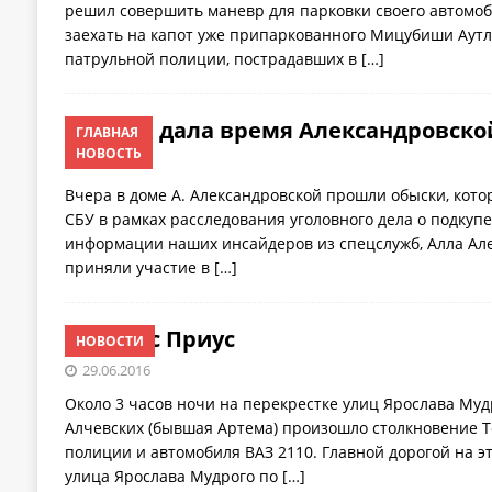
решил совершить маневр для парковки своего автомоб
заехать на капот уже припаркованного Мицубиши Аутл
патрульной полиции, пострадавших в
[…]
Судья дала время Александровско
ГЛАВНАЯ
НОВОСТЬ
29.06.2016
Вчера в доме А. Александровской прошли обыски, кот
СБУ в рамках расследования уголовного дела о подкупе
информации наших инсайдеров из спецслужб, Алла Ал
приняли участие в
[…]
Минус Приус
НОВОСТИ
29.06.2016
Около 3 часов ночи на перекрестке улиц Ярослава Муд
Алчевских (бывшая Артема) произошло столкновение 
полиции и автомобиля ВАЗ 2110. Главной дорогой на э
улица Ярослава Мудрого по
[…]