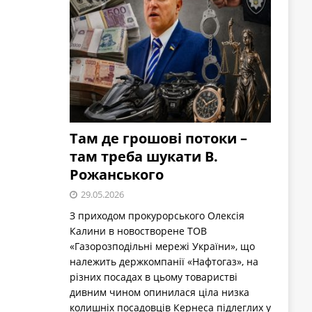
Там де грошові потоки –
там треба шукати В.
Рожанського
29.05.2026
З приходом прокурорського Олексія
Калини в новостворене ТОВ
«Газорозподільні мережі України», що
належить держкомпанії «Нафтогаз», на
різних посадах в цьому товаристві
дивним чином опинилася ціла низка
колишніх посадовців Кернеса підлеглих у