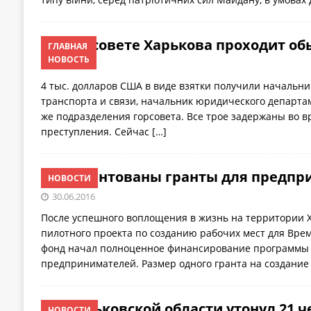
В горсовете Харькова проходит об
ГЛАВНАЯ
НОВОСТЬ
30.06.2016
4 тыс. долларов США в виде взятки получили начальни
транспорта и связи, начальник юридического департам
же подразделения горсовета. Все трое задержаны во 
преступления. Сейчас
[…]
Презентованы гранты для предпр
НОВОСТИ
30.06.2016
После успешного воплощения в жизнь на территории Х
пилотного проекта по созданию рабочих мест для Вр
фонд начал полноценное финансирование программы
предпринимателей. Размер одного гранта на создание
В Харьковской области утонул 21 
НОВОСТИ