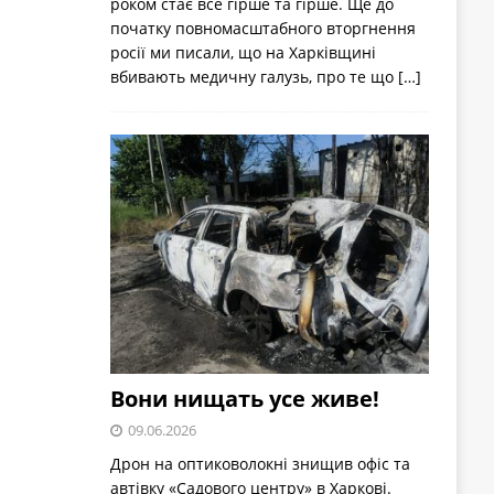
роком стає все гірше та гірше. Ще до
початку повномасштабного вторгнення
росії ми писали, що на Харківщині
вбивають медичну галузь, про те що
[…]
Вони нищать усе живе!
09.06.2026
Дрон на оптиковолокні знищив офіс та
автівку «Садового центру» в Харкові.