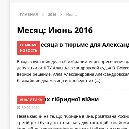
ГЛАВНАЯ
2016
Июнь
Месяц:
Июнь 2016
Два месяца в тюрьме для Алексан
ГЛАВНАЯ
НОВОСТЬ
30.06.2016
В ходе слушания дела об избрании меры пресечения 
депутатки от КПУ Аллы Александровской судья В. Божк
верное решение. Алла Александровна Александровская
ближайшие два месяца и проведет их
[…]
В умовах гібридної війни
АНАЛИТИКА
30.06.2016
Незважаючи на те, що гібридна війна, розв’язана Росі
третій рік і було достатньо часу для того, щоб ознайом
типу війни, серед патріотичних сил Майдану, в умовах д