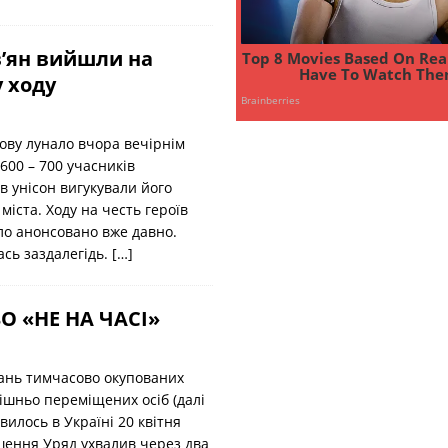
в’ян вийшли на
 ходу
нову лунало вчора вечірнім
600 – 700 учасників
в унісон вигукували його
іста. Ходу на честь героїв
ло анонсовано вже давно.
ась заздалегідь.
[…]
О «НЕ НА ЧАСІ»
тань тимчасово окупованих
ішньо переміщених осіб (далі
вилось в Україні 20 квітня
ішення Уряд ухвалив через два