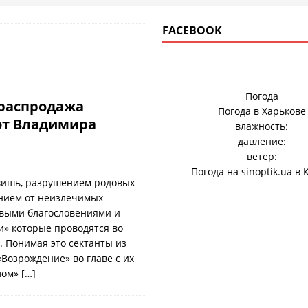
FACEBOOK
Погода
распродажа
Погода в
Харькове
от Владимира
влажность:
давление:
ветер:
Погода на
sinoptik.ua
в 
вишь, разрушением родовых
нием от неизлечимых
овыми благословениями и
» которые проводятся во
. Понимая это сектанты из
«Возрождение» во главе с их
лом»
[…]