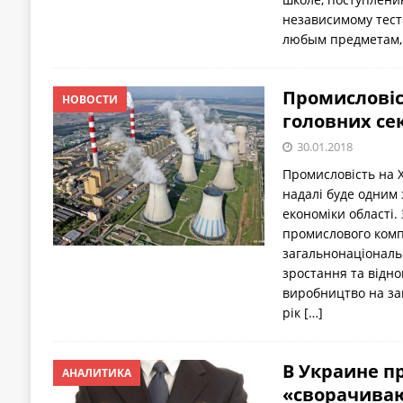
независимому тест
любым предметам,
Промисловіс
НОВОСТИ
головних се
30.01.2018
Промисловість на 
надалі буде одним 
економіки області.
промислового комп
загальнонаціональ
зростання та відн
виробництво на за
рік
[…]
В Украине 
АНАЛИТИКА
«сворачиваю