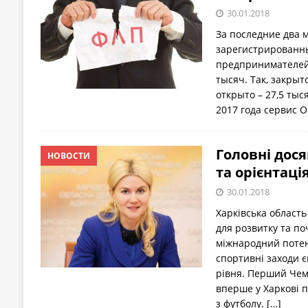
30.01.2018
За последние два 
зарегистрированн
предпринимателей 
тысяч. Так, закрыт
открыто – 27,5 тыс
2017 года сервис 
Головні дос
НОВОСТИ
та орієнтаці
30.01.2018
Харківська область
для розвитку та по
міжнародний потен
спортивні заходи є
рівня. Перший Чемп
вперше у Харкові п
з футболу.
[…]