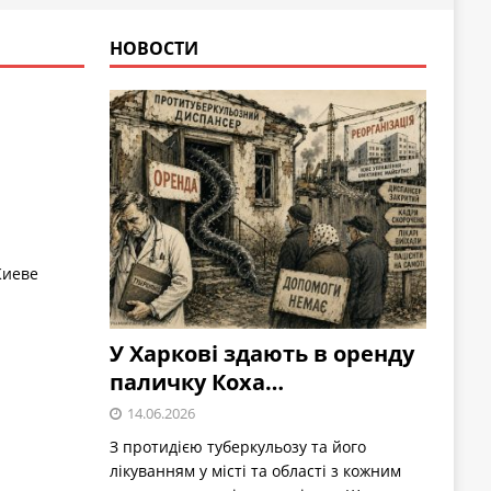
НОВОСТИ
Киеве
У Харкові здають в оренду
паличку Коха…
14.06.2026
З протидією туберкульозу та його
лікуванням у місті та області з кожним