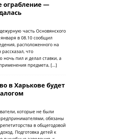
 ограбление —
удалась
дежурную часть Основянского
 января в 08.10 сообщил
едения, расположенного на
 рассказал, что
 ночь пил и делал ставки, а
 применения предмета,
[…]
во в Харькове будет
налогом
ватели, которые не были
предпринимателями, обязаны
 репетиторства в общегодовой
доход. Подготовка детей к
ю в учебные заведения, к