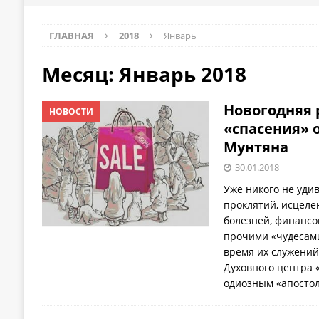
ГЛАВНАЯ
2018
Январь
Месяц:
Январь 2018
Новогодняя 
НОВОСТИ
«спасения» 
Мунтяна
30.01.2018
Уже никого не уди
проклятий, исцеле
болезней, финанс
прочими «чудесами
время их служений
Духовного центра 
одиозным «апосто