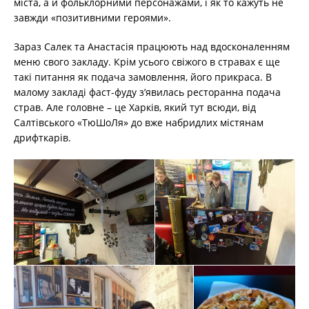
міста, а й фольклорними персонажами, і як то кажуть не
завжди «позитивними героями».
Зараз Салек та Анастасія працюють над вдосконаленням
меню свого закладу. Крім усього свіжого в стравах є ще
такі питання як подача замовлення, його прикраса. В
малому закладі фаст-фуду з’явилась ресторанна подача
страв. Але головне – це Харків, який тут всюди, від
Салтівського «ТюШоЛя» до вже набридлих містянам
дрифткарів.