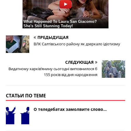
ПРЕДЫДУЩАЯ
ВЛК Салтівського району як дзеркало ідіотизму
СЛЕДУЮЩАЯ
Видатному харків’янину сьогодні виповнилося б
155 років від дня народження
СТАТЬИ ПО ТЕМЕ
О теледебатах замолвите слово…