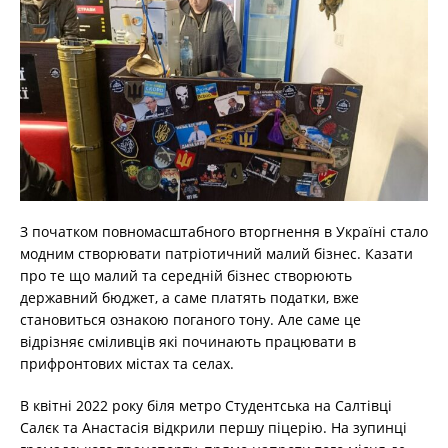
З початком повномасштабного вторгнення в Україні стало
модним створювати патріотичний малий бізнес. Казати
про те що малий та середній бізнес створюють
державний бюджет, а саме платять податки, вже
становиться ознакою поганого тону. Але саме це
відрізняє сміливців які починають працювати в
прифронтових містах та селах.
В квітні 2022 року біля метро Студентська на Салтівці
Салєк та Анастасія відкрили першу піцерію. На зупинці