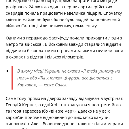
громадського транспорту, прямо напроти того місця де
розірвався 24 лютого один з перших артилерійських
снарядів почала працювати невеличка піцерія. Спочатку
клієнтів майже не було, бо не було людей на понівеченій
війною Салтівці. Але потихеньку, помаленьку…
Одними з перших до фаст-фуду почали приходити люди з
метро та військові. Військовим завжди старалися віддати-
віддячити безоплатними стравами за якими скучили вони
в окопах на відстані кількох кілометрів.
В якому місці України не скажи «Я тебя умножу на
ноль» або «Ты кнопка» ці фрази асоціюються з
Харковом, — каже Салек.
Саме тому прямо на дверях закладу відвідувачів зустрічає
Генадій Кернес, а одній зі стін красуються портрети його
та Ігоря Терехова (бо «він же мер»). Далеко не у всіх
харків’ян приязне відношення до цих, м’яко кажучи,
чиновників. Але… Вони вже давно стали не тільки мерами