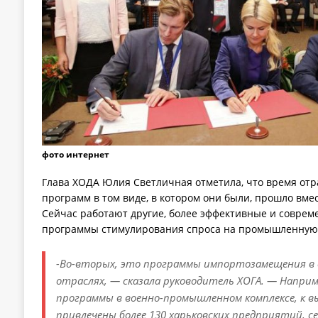
фото интернет
Глава ХОДА Юлия Светличная отметила, что время от
программ в том виде, в котором они были, прошло вме
Сейчас работают другие, более эффективные и соврем
программы стимулирования спроса на промышленную
-Во-вторых, это программы импортозамещения в
отраслях, — сказала руководитель ХОГА. — Наприм
программы в военно-промышленном комплексе, к 
привлечены более 130 харьковских предприятий, се