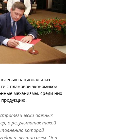
раслевых национальных
сте с плановой экономикой.
енные механизмы, среди них
 продукцию.
 стратегически важных
ер, о результатах такой
выполнению которой
годня известно всем. Она