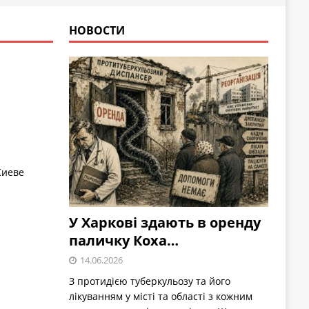
НОВОСТИ
Киеве
У Харкові здають в оренду
паличку Коха…
14.06.2026
З протидією туберкульозу та його
лікуванням у місті та області з кожним