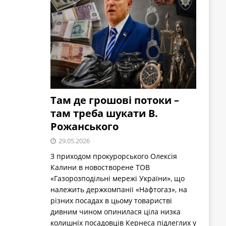
Там де грошові потоки –
там треба шукати В.
Рожанського
29.05.2026
З приходом прокурорського Олексія
Калини в новостворене ТОВ
«Газорозподільні мережі України», що
належить держкомпанії «Нафтогаз», на
різних посадах в цьому товаристві
дивним чином опинилася ціла низка
колишніх посадовців Кернеса підлеглих у