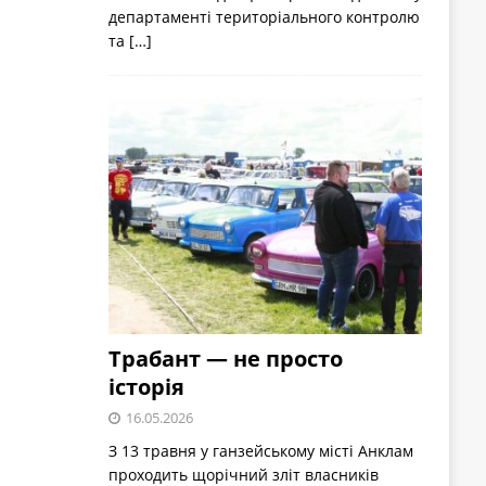
департаменті територіального контролю
та
[…]
Трабант — не просто
історія
16.05.2026
З 13 травня у ганзейському місті Анклам
проходить щорічний зліт власників