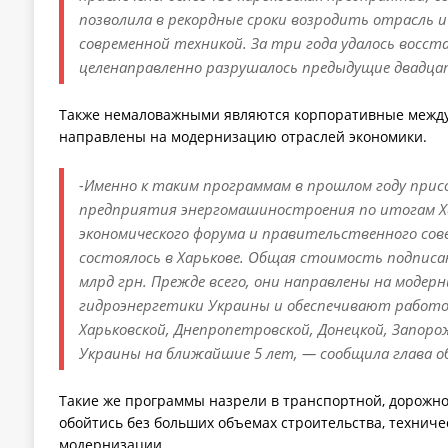
позволила в рекордные сроки возродить отрасль
современной техникой. За три года удалось восс
целенаправленно разрушалось предыдущие двадца
Также немаловажными являются корпоративные между
направлены на модернизацию отраслей экономики.
-Именно к таким программам в прошлом году прис
предприятия энергомашиностроения по итогам Х
экономического форума и правительственного со
состоялось в Харькове. Общая стоимость подписа
млрд грн. Прежде всего, они направлены на модер
гидроэнергетики Украины и обеспечивают работой
Харьковской, Днепропетровской, Донецкой, Запоро
Украины на ближайшие 5 лет, — сообщила глава 
Такие же программы назрели в транспортной, дорожной
обойтись без больших объемах строительства, технич
модернизации.