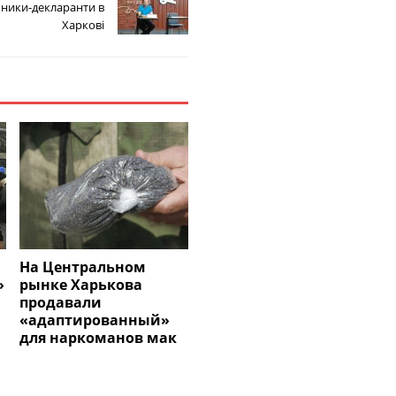
ники-декларанти в
Харкові
На Центральном
»
рынке Харькова
продавали
«адаптированный»
для наркоманов мак