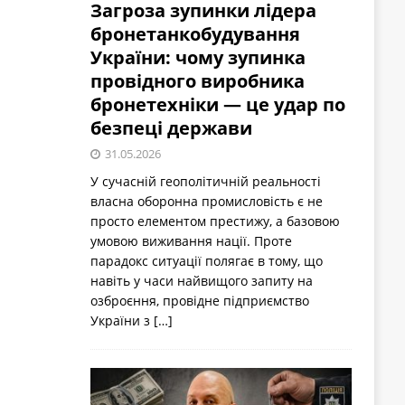
Загроза зупинки лідера
бронетанкобудування
України: чому зупинка
провідного виробника
бронетехніки — це удар по
безпеці держави
31.05.2026
У сучасній геополітичній реальності
власна оборонна промисловість є не
просто елементом престижу, а базовою
умовою виживання нації. Проте
парадокс ситуації полягає в тому, що
навіть у часи найвищого запиту на
озброєння, провідне підприємство
України з
[…]