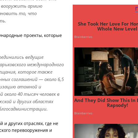
 и вооружить армию
тановить то, что
ть.
народные проекты, которые
оединились ведущие
арьковского международного
вещания, которое также
нных соглашений — около 6,5
низацию атомной и
 около 40 тысяч человек в
жской и других областях
облгосадминистрации.
 и других отраслях, где не
еского перевооружения и