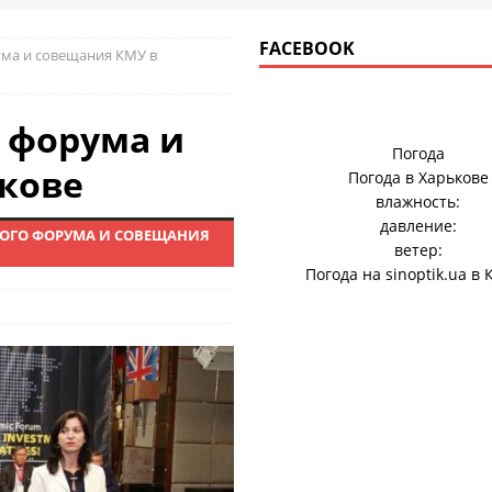
FACEBOOK
ма и совещания КМУ в
 форума и
Погода
кове
Погода в
Харькове
влажность:
давление:
ОГО ФОРУМА И СОВЕЩАНИЯ
ветер:
Погода на
sinoptik.ua
в 