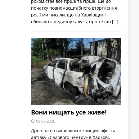
роком стає все гірше та гірше. Ще до
початку повномасштабного вторгнення
росії ми писали, що на Харківщині
вбивають медичну галузь, про те що
[…]
Вони нищать усе живе!
09.06.2026
Дрон на оптиковолокні знищив офіс та
автівку «Садового центру» в Харкові.