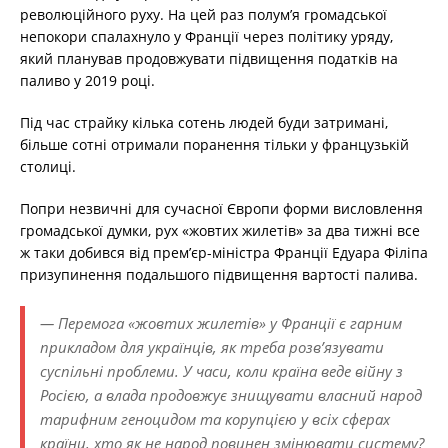
революційного руху. На цей раз полум’я громадської
непокори спалахнуло у Франції через політику уряду,
який планував продовжувати підвищення податків на
паливо у 2019 році.
Під час страйку кілька сотень людей буди затримані,
більше сотні отримали поранення тільки у французькій
столиці.
Попри незвичні для сучасної Європи форми висловлення
громадської думки, рух «жовтих жилетів» за два тижні все
ж таки добився від прем’єр-міністра Франції Едуара Філіпа
призупинення подальшого підвищення вартості палива.
— Перемога «жовтих жилетів» у Франції є гарним
прикладом для українців, як треба розв’язувати
суспільні проблеми. У часи, коли країна веде війну з
Росією, а влада продовжує знищувати власний народ
тарифним геноцидом та корупцією у всіх сферах
країни, хто як не народ повинен змінювати систему?