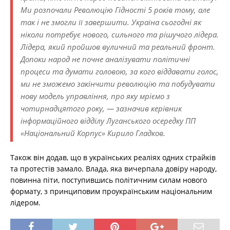
Ми розпочали Революцію Гідності 5 років тому, але
так і не змогли її завершити. Україна сьогодні як
ніколи потребує нового, сильного та рішучого лідера.
Лідера, який пройшов вуличний та реальний фронт.
Допоки народ не почне аналізувати політичні
процеси та думати головою, за кого віддавати голос,
ми не зможемо закінчити революцію та побудувати
нову модель управління, про яку мріємо з
чотирнадцятого року, — зазначив керівник
інформаційного відділу Луганського осередку ПП
«Національний Корпус» Кирило Гладков.
Також він додав, що в українських реаліях одних страйків
та протестів замало. Влада, яка вичерпала довіру народу,
повинна піти, поступившись політичним силам нового
формату, з принциповим проукраїнським національним
лідером.