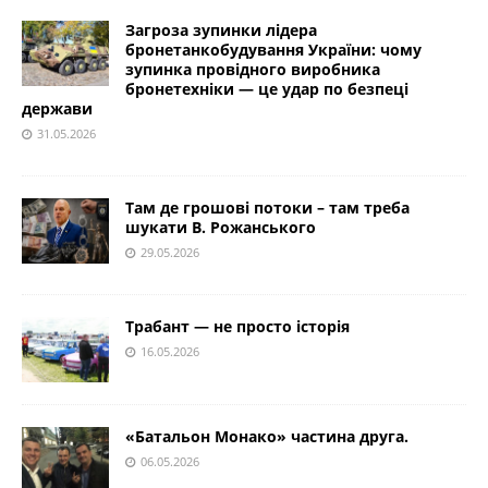
Загроза зупинки лідера
бронетанкобудування України: чому
зупинка провідного виробника
бронетехніки — це удар по безпеці
держави
31.05.2026
Там де грошові потоки – там треба
шукати В. Рожанського
29.05.2026
Трабант — не просто історія
16.05.2026
«Батальон Монако» частина друга.
06.05.2026