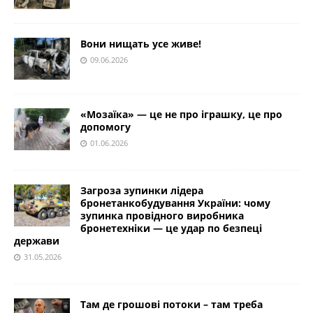
Вони нищать усе живе!
09.06.2026
«Мозаїка» — це не про іграшку, це про
допомогу
01.06.2026
Загроза зупинки лідера
бронетанкобудування України: чому
зупинка провідного виробника
бронетехніки — це удар по безпеці
держави
31.05.2026
Там де грошові потоки – там треба