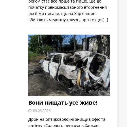
роком стає все гірше та гірше. Ще до
початку повномасштабного вторгнення
росії ми писали, що на Харківщині
вбивають медичну галузь, про те що
[…]
Вони нищать усе живе!
09.06.2026
Дрон на оптиковолокні знищив офіс та
автівку «Садового центру» в Харкові.