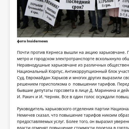
фото Insidernews
Почти против Кернеса вышли на акцию харьковчане. 
метро и городском электротранспорте всколыхнуло об
Неравнодушные харьковчане из различных общественн
Национальный Корпус, Антикоррупционный блок учас
Суд, Евромайдан Харьков и многих других выразили с
решением горисполкома о повышении тарифов. Перед
бывшие депутаты горсовета в лице Д. Маринина и дей
И. Ракич и И. Черняк. Все в один голос осуждали повы
Руководитель харьковского отделения партии Национ
Немичев сказал, что повышение тарифов никоим образ
предоставляемых услуг. Более того, он выразил уверенн
власти отменят повышение стоимости проезда в гортр