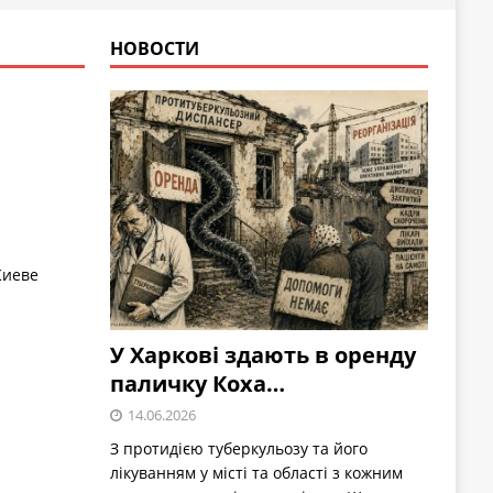
НОВОСТИ
Киеве
У Харкові здають в оренду
паличку Коха…
14.06.2026
З протидією туберкульозу та його
лікуванням у місті та області з кожним