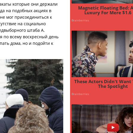
лакаты которые они держали
да на подобных акциях в
не мог присоединиться к
утствие на социально
едвыборного штаба А.
дя по всему воскресный день
ать дома, но и подойти к