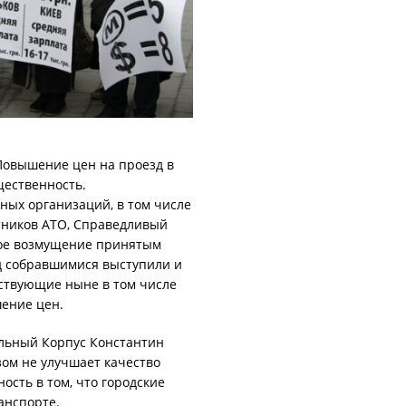
Повышение цен на проезд в
щественность.
ых организаций, в том числе
тников АТО, Справедливый
вое возмущение принятым
 собравшимися выступили и
ствующие ныне в том числе
шение цен.
альный Корпус Константин
ом не улучшает качество
ость в том, что городские
анспорте.