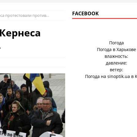
FACEBOOK
са протестовали против…
Кернеса
…
Погода
Погода в
Харькове
влажность:
давление:
ветер:
Погода на
sinoptik.ua
в 