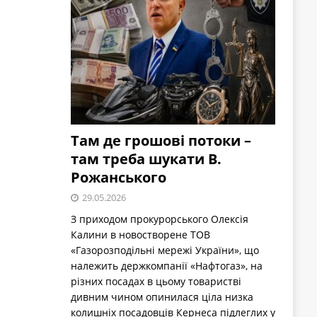
Там де грошові потоки –
там треба шукати В.
Рожанського
29.05.2026
З приходом прокурорського Олексія
Калини в новостворене ТОВ
«Газорозподільні мережі України», що
належить держкомпанії «Нафтогаз», на
різних посадах в цьому товаристві
дивним чином опинилася ціла низка
колишніх посадовців Кернеса підлеглих у