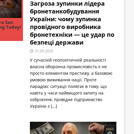
Загроза зупинки лідера
бронетанкобудування
України: чому зупинка
провідного виробника
бронетехніки — це удар по
безпеці держави
31.05.2026
У сучасній геополітичній реальності
власна оборонна промисловість є не
просто елементом престижу, а базовою
умовою виживання нації. Проте
парадокс ситуації полягає в тому, що
навіть у часи найвищого запиту на
озброєння, провідне підприємство
України з
[…]