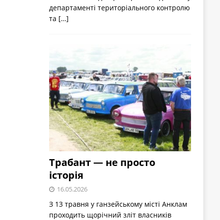
департаменті територіального контролю
та
[…]
Трабант — не просто
історія
16.05.2026
З 13 травня у ганзейському місті Анклам
проходить щорічний зліт власників