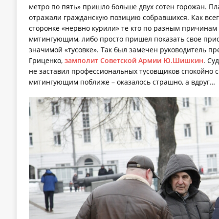
метро по пять» пришло больше двух сотен горожан. П
отражали гражданскую позицию собравшихся. Как всег
сторонке «нервно курили» те кто по разным причинам 
митингующим, либо просто пришел показать свое прис
значимой «тусовке». Так был замечен руководитель пр
Гриценко,
замполит Советской Армии Ю.Шишкин
. Су
не заставил профессиональных тусовщиков спокойно сп
митингующим поближе – оказалось страшно, а вдруг…