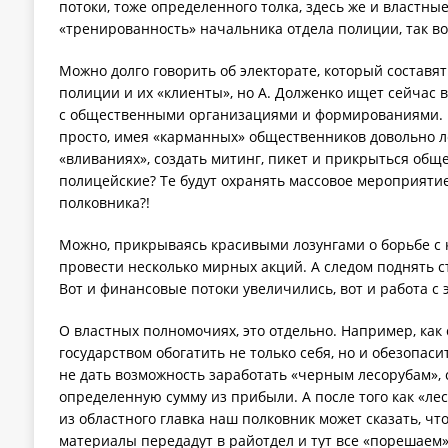
потоки, тоже определенного толка, здесь же и властны
«тренированность» начальника отдела полиции, так во
Можно долго говорить об электорате, который составя
полиции и их «клиенты», но А. Долженко ищет сейчас 
с общественными организациями и формированиями. В 
просто, имея «карманных» общественников довольно 
«вливаниях», создать митинг, пикет и прикрыться об
полицейские? Те будут охранять массовое мероприятие
полковника?!
Можно, прикрываясь красивыми лозунгами о борьбе с 
провести несколько мирных акций. А следом поднять с
Вот и финансовые потоки увеличились, вот и работа с
О властных полномочиях, это отдельно. Например, как
государством обогатить не только себя, но и обезопас
не дать возможность заработать «черным лесорубам»,
определенную сумму из прибыли. А после того как «ле
из областного главка наш полковник может сказать, чт
материалы передадут в райотдел и тут все «порешаем».