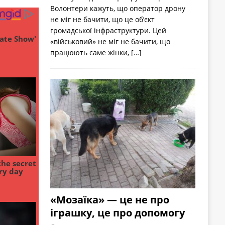
Волонтери кажуть, що оператор дрону
не міг не бачити, що це об’єкт
громадської інфраструктури. Цей
«військовий» не міг не бачити, що
працюють саме жінки,
[…]
«Мозаїка» — це не про
іграшку, це про допомогу