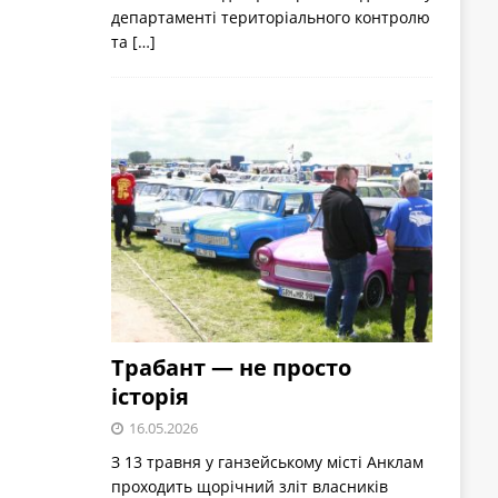
департаменті територіального контролю
та
[…]
Трабант — не просто
історія
16.05.2026
З 13 травня у ганзейському місті Анклам
проходить щорічний зліт власників