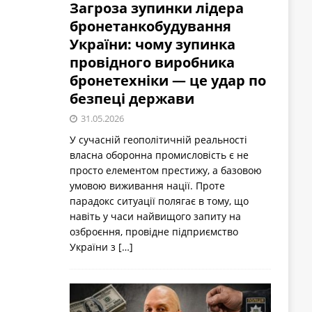
Загроза зупинки лідера
бронетанкобудування
України: чому зупинка
провідного виробника
бронетехніки — це удар по
безпеці держави
31.05.2026
У сучасній геополітичній реальності
власна оборонна промисловість є не
просто елементом престижу, а базовою
умовою виживання нації. Проте
парадокс ситуації полягає в тому, що
навіть у часи найвищого запиту на
озброєння, провідне підприємство
України з
[…]