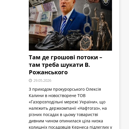
Там де грошові потоки –
там треба шукати В.
Рожанського
29.05.2026
З приходом прокурорського Олексія
Калини в новостворене ТОВ
«Газорозподільні мережі України», що
належить держкомпанії «Нафтогаз», на
різних посадах в цьому товаристві
дивним чином опинилася ціла низка
колишніх посадовців Кернеса підлеглих у