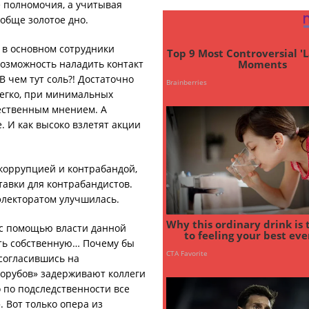
е полномочия, а учитывая
обще золотое дно.
т в основном сотрудники
возможность наладить контакт
чем тут соль?! Достаточно
легко, при минимальных
щественным мнением. А
. И как высоко взлетят акции
коррупцией и контрабандой,
тавки для контрабандистов.
 электоратом улучшилась.
 с помощью власти данной
ить собственную… Почему бы
 согласившись на
сорубов» задерживают коллеги
о по подследственности все
 Вот только опера из