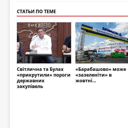
СТАТЬИ ПО ТЕМЕ
Cвітлична та Булах
«Барабашово» може
«прикрутили» пороги
«зазеленіти» в
державних
жовтні…
закупівель