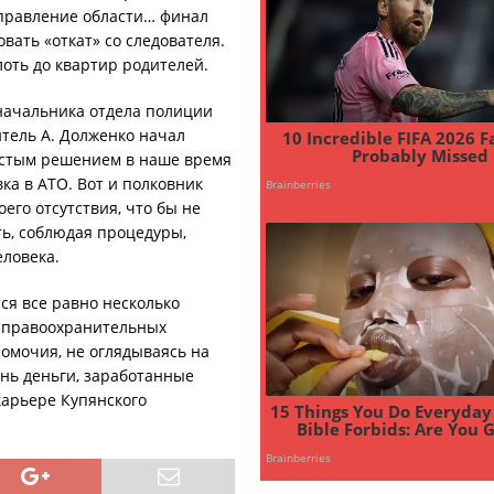
правление области… финал
вать «откат» со следователя.
лоть до квартир родителей.
 начальника отдела полиции
тель А. Долженко начал
остым решением в наше время
ка в АТО. Вот и полковник
его отсутствия, что бы не
ть, соблюдая процедуры,
еловека.
ся все равно несколько
и правоохранительных
омочия, не оглядываясь на
нь деньги, заработанные
карьере Купянского