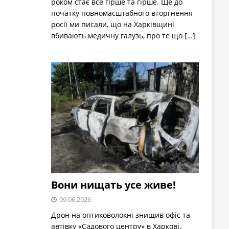
роком стає все гірше та гірше. Ще до
початку повномасштабного вторгнення
росії ми писали, що на Харківщині
вбивають медичну галузь, про те що
[…]
Вони нищать усе живе!
09.06.2026
Дрон на оптиковолокні знищив офіс та
автівку «Садового центру» в Харкові.