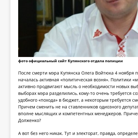
фото официальный сайт Купянского отдела полиции
После смерти мэра Купянска Олега Войтюка 4 ноября п
началась активная «политическая возня». Политики «м
активно продвигают мысль о необходимости новых выб
выборах мэра разделились, кому-то очень требуется сох
удобного «похода» в бюджет, а некоторым требуется см
Причем сменить не на ставленников одиозного депутат
вполне мыслящих и компетентных менеджеров. Причем 
Долженко?
А вот без него никак. Тут и электорат, правда, определ