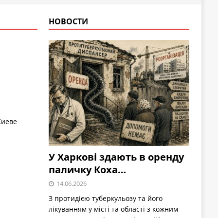
НОВОСТИ
Киеве
У Харкові здають в оренду
паличку Коха…
14.06.2026
З протидією туберкульозу та його
лікуванням у місті та області з кожним