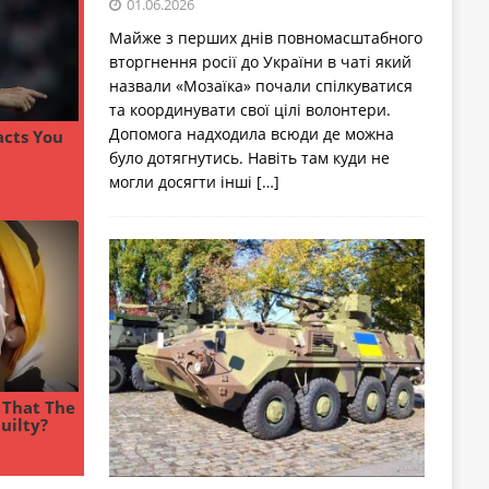
01.06.2026
Майже з перших днів повномасштабного
вторгнення росії до України в чаті який
назвали «Мозаїка» почали спілкуватися
та координувати свої цілі волонтери.
Допомога надходила всюди де можна
було дотягнутись. Навіть там куди не
могли досягти інші
[…]