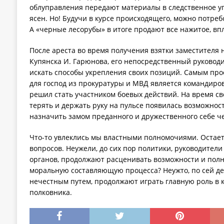
облуправления передают материалы в следственное у
ясен. Но! Будучи в курсе происходящего, можно потребо
А «черные лесорубы» в итоге продают все нажитое, вп
После ареста во время получения взятки заместителя
Купянска И. Гарюнова, его непосредственный руководи
искать способы укрепления своих позиций. Самым пр
для господ из прокуратуры и МВД является командиров
решил стать участником боевых действий. На время сво
терять и держать руку на пульсе появилась возможнос
назначить замом преданного и дружественного себе ч
Что-то увлеклись мы властными полномочиями. Остает
вопросов. Неужели, до сих пор политики, руководител
органов, продолжают расценивать возможности и полн
моральную составляющую процесса? Неужто, по сей де
нечестным путем, продолжают играть главную роль в 
полковника.