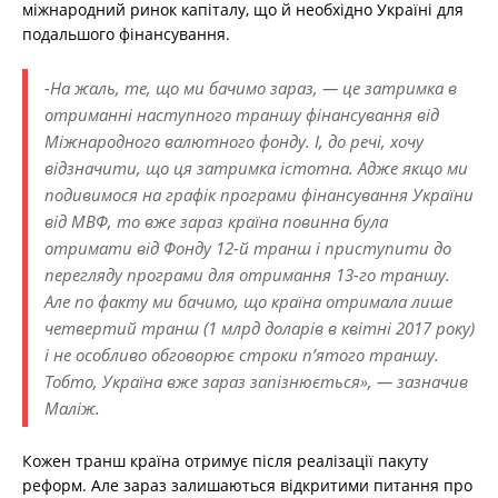
міжнародний ринок капіталу, що й необхідно Україні для
подальшого фінансування.
-На жаль, те, що ми бачимо зараз, — це затримка в
отриманні наступного траншу фінансування від
Міжнародного валютного фонду. І, до речі, хочу
відзначити, що ця затримка істотна. Адже якщо ми
подивимося на графік програми фінансування України
від МВФ, то вже зараз країна повинна була
отримати від Фонду 12-й транш і приступити до
перегляду програми для отримання 13-го траншу.
Але по факту ми бачимо, що країна отримала лише
четвертий транш (1 млрд доларів в квітні 2017 року)
і не особливо обговорює строки п’ятого траншу.
Тобто, Україна вже зараз запізнюється», — зазначив
Маліж.
Кожен транш країна отримує після реалізації пакуту
реформ. Але зараз залишаються відкритими питання про