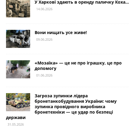
У Харкові здають в оренду паличку Коха…
14.06.2026
Вони нищать усе живе!
09.06.2026
«Мозаїка» — це не про іграшку, це про
допомогу
01.06.2026
Загроза зупинки лідера
бронетанкобудування України: чому
зупинка провідного виробника
бронетехніки — це удар по безпеці
держави
31.05.2026