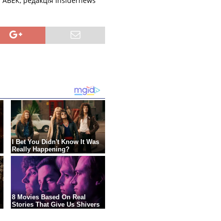
а АВЕК, редакція Insidernews