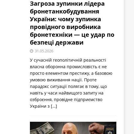
Загроза зупинки лідера
бронетанкобудування
України: чому зупинка
провідного виробника
бронетехніки — це удар по
безпеці держави
31.05.2026
У сучасній геополітичній реальності
власна оборонна промисловість є не
просто елементом престижу, а базовою
умовою виживання нації. Проте
парадокс ситуації полягає в тому, що
навіть у часи найвищого запиту на
озброєння, провідне підприємство
України з
[…]