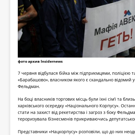
фото архив Insidernews
7 червня відбулася бійка між підприємцями, поліцією т
«Барабашово», власником якого є скандально відомий у
Фельдман.
На боці власників торгових місць були їхні сім’ї та близ
харківського осередку «Національного Корпусу». Останн
стати на захист від рекетирства і загроз з боку Фельдма
тероризувала бізнесменів прикриваючись депутатсько
Представники «Нацкорпусу» розповіли, що до них неод