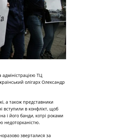
а адміністрацією ТЦ
країнський олігарх Олександр
ькі, а також представники
і вступили в конфлікт, щоб
на і його банди, котрі роками
ю недоторканістю.
норазово зверталися за