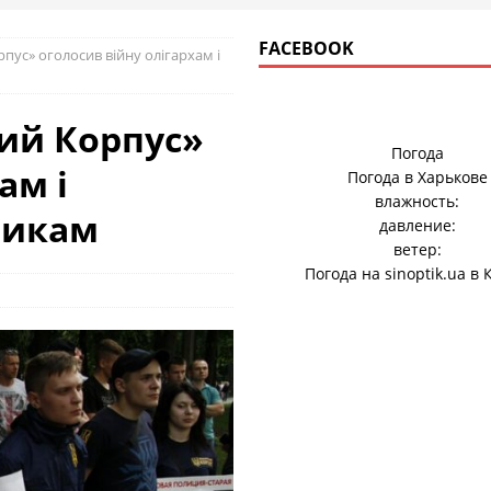
FACEBOOK
пус» оголосив війну олігархам і
ний Корпус»
Погода
ам і
Погода в
Харькове
влажность:
никам
давление:
ветер:
Погода на
sinoptik.ua
в 