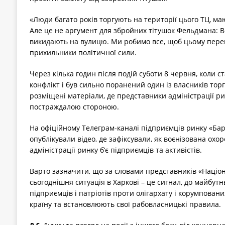
«Люди багато років торгують на території цього ТЦ, маю
Але це не аргумент для збройних тітушок Фельдмана: 
викидають на вулицю. Ми робимо все, щоб цьому пер
прихильники політичної сили.
Через кілька годин після подій суботи 8 червня, коли 
конфлікт і був сильно поранений один із власників торг
розміщені матеріали, де представники адміністрації р
постраждалою стороною.
На офіційному Телеграм-каналі підприємців ринку «
опублікували відео, де зафіксували, як воєнізована охо
адміністрації ринку б’є підприємців та активістів.
Варто зазначити, що за словами представників «Націо
сьогоднішня ситуація в Харкові – це сигнал, до майбут
підприємців і патріотів проти олігархату і корумповани
країну та встановлюють свої рабовласницькі правила.