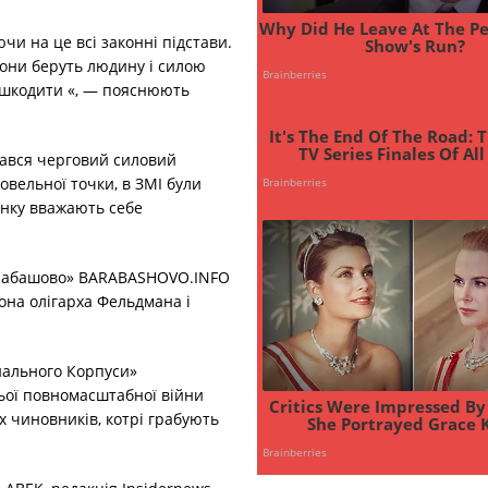
чи на це всі законні підстави.
Вони беруть людину і силою
ешкодити «, — пояснюють
стався черговий силовий
овельної точки, в ЗМІ були
инку вважають себе
Барабашово» BARABASHOVO.INFO
рона олігарха Фельдмана і
нального Корпуси»
ньої повномасштабної війни
х чиновників, котрі грабують