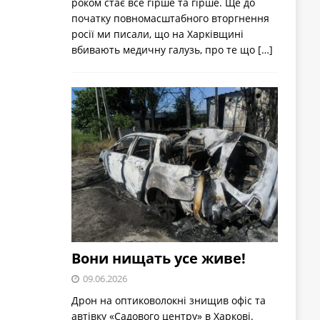
роком стає все гірше та гірше. Ще до
початку повномасштабного вторгнення
росії ми писали, що на Харківщині
вбивають медичну галузь, про те що
[…]
Вони нищать усе живе!
09.06.2026
Дрон на оптиковолокні знищив офіс та
автівку «Садового центру» в Харкові.