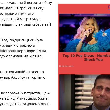
на вимагання й погрози з боку
е вимагання грошей з боку
озправи з тими, хто
квадратний метр. Суму в
віддати у вигляді хабара за 1
. Тоді підприємцями була
між адміністрацією й
міністрації перетворився на
аду є замовними. Деякі з
тоїть колишній АТОвець з
у вирубку лісу та торгівлю
як справжніх патріотів, ще ж
на вулиці Римарській. Уже в
утися до них за допомогою та