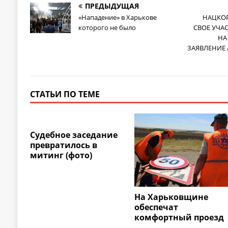
ПРЕДЫДУЩАЯ
«Нападение» в Харькове
НАЦКО
которого не было
СВОЕ УЧА
НА
ЗАЯВЛЕНИЕ
СТАТЬИ ПО ТЕМЕ
Судебное заседание
превратилось в
митинг (фото)
На Харьковщине
обеспечат
комфортный проезд