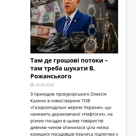
Там де грошові потоки –
там треба шукати В.
Рожанського
29.05.2026
З приходом прокурорського Олексія
Калини в новостворене ТОВ
«Газорозподільні мережі України», що
належить держкомпанії «Нафтогаз», на
різних посадах в цьому товаристві
дивним чином опинилася ціла низка
колишніх посадовців Кернеса підлеглих у