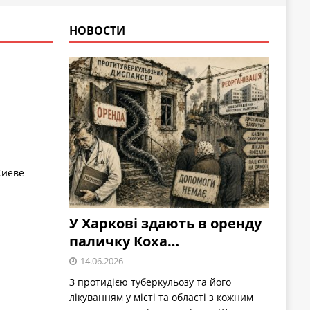
НОВОСТИ
Киеве
У Харкові здають в оренду
паличку Коха…
14.06.2026
З протидією туберкульозу та його
лікуванням у місті та області з кожним