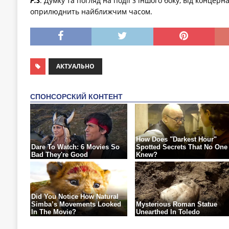
P.S
. Думку та погляд на події з іншого боку, від концерн
оприлюднить найближчим часом.
АКТУАЛЬНО