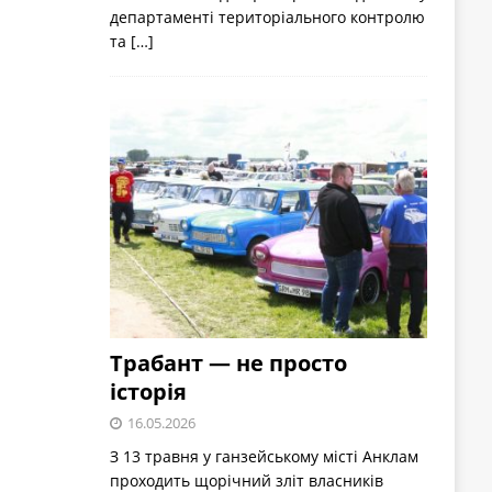
департаменті територіального контролю
та
[…]
Трабант — не просто
історія
16.05.2026
З 13 травня у ганзейському місті Анклам
проходить щорічний зліт власників