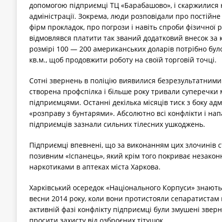
допомогою підприємці ТЦ «Барабашово», і скаржилися 
адміністрації. Зокрема, люди розповідали про постійн
фірм прокладок, про погрози і навіть спроби фізичної р
відмовлявся платити так званий додатковий внесок за 
розмірі 100 — 200 американських доларів потрібно було 
кв.м., щоб продовжити роботу на своїй торговій точці.
Сотні звернень в поліцію виявилися безрезультатними
створена профспілка і більше року тривали суперечки 
підприємцями. Останні декілька місяців тиск з боку ад
«розправу з бунтарями». Абсолютно всі конфлікти і нап
підприємців зазнали сильних тілесних ушкоджень.
Підприємці впевнені, що за виконанням цих злочинів с
позивним «Іспанець», який крім того покриває незаконн
наркотиками в аптеках міста Харкова.
Харківський осередок «Національного Корпуси» знають 
весни 2014 року, коли вони протистояли сепаратистам 
активній фазі конфлікту підприємці були змушені зверн
просити захисту від озброєних тітушок.