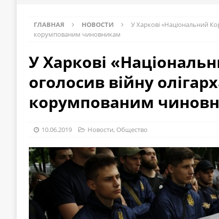
ГЛАВНАЯ
НОВОСТИ
У Харкові «Національний Кор
корумпованим чиновникам
У Харкові «Національ
оголосив війну олігарх
корумпованим чинов
10.06.2019
Новости
,
Общество