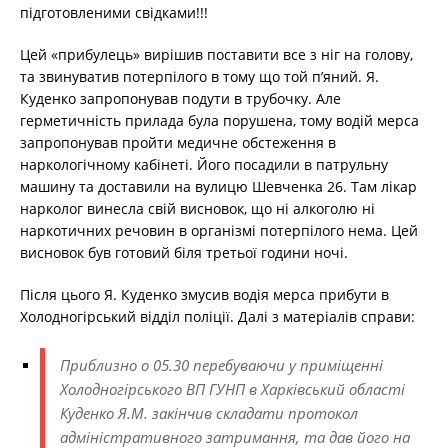
підготовленими свідками!!!
Цей «прибулець» вирішив поставити все з ніг на голову,
та звинуватив потерпілого в тому що той п’яний. Я.
Куденко запропонував подути в трубочку. Але
герметичність прилада була порушена, тому водій мерса
запропонував пройти медичне обстеження в
наркологічному кабінеті. Його посадили в патрульну
машину та доставили на вулицю Шевченка 26. Там лікар
нарколог винесла свій висновок, що ні алкоголю ні
наркотичних речовин в організмі потерпілого нема. Цей
висновок був готовий біля третьої години ночі.
Після цього Я. Куденко змусив водія мерса прибути в
Холодногірський відділ поліції. Далі з матеріалів справи:
Приблизно о 05.30 перебуваючи у приміщенні
Холодногірського ВП ГУНП в Харківський області
Куденко Я.М. закінчив складати протокол
адміністративного затримання, та дав його на