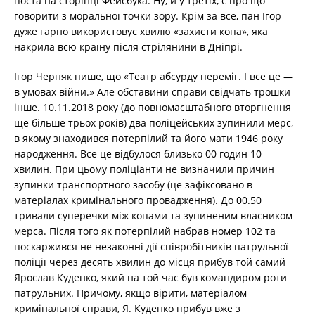
поста на сторінці Фейсбука. Ну, й у третіх, є про що
говорити з моральної точки зору. Крім за все, пан Ігор
дуже гарно використовує хвилю «захисти копа», яка
накрила всю країну після стрілянини в Дніпрі.
Ігор Черняк пише, що «Театр абсурду переміг. І все це —
в умовах війни.» Але обставини справи свідчать трошки
інше. 10.11.2018 року (до повномасштабного вторгнення
ще більше трьох років) два поліцейських зупинили мерс,
в якому знаходився потерпілий та його мати 1946 року
народження. Все це відбулося близько 00 годин 10
хвилин. При цьому поліціанти не визначили причин
зупинки транспортного засобу (це зафіксовано в
матеріалах кримінального провадження). До 00.50
тривали суперечки між копами та зупиненим власником
мерса. Після того як потерпілий набрав номер 102 та
поскаржився не незаконні дії співробітників патрульної
поліції через десять хвилин до місця прибув той самий
Ярослав Куденко, який на той час був командиром роти
патрульних. Причому, якщо вірити, матеріалом
кримінальної справи, Я. Куденко прибув вже з