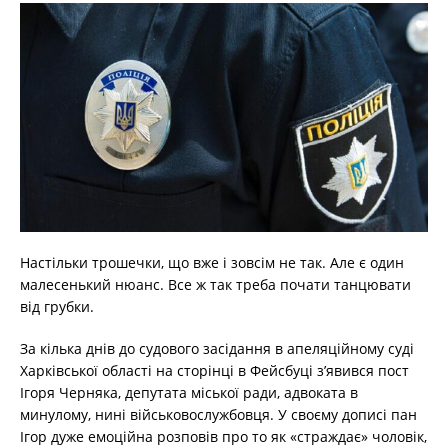
Настільки трошечки, що вже і зовсім не так. Але є один
малесенький нюанс. Все ж так треба почати танцювати
від грубки.
За кілька днів до судового засідання в апеляційному суді
Харківської області на сторінці в Фейсбуці з’явився пост
Ігоря Черняка, депутата міської ради, адвоката в
минулому, нині військовослужбовця. У своєму дописі пан
Ігор дуже емоційна розповів про то як «страждає» чоловік,