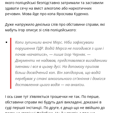
якого поліцейські безпідставно затримали та заставили
здавати сечу на вміст алкоголю або наркотичних
речовин. Мова йде про копа Ярослава Куденко.
Дуже напружило декілька слів про обставини справи, які
мабуть Ігор описує зі слів поліцейського:
Копи зупинили вночі Мерс. Ніби зафіксували
порушення ПДР. Водій Мерса не погодився з цим і
почав «качатися», — пише Ігор Черняк. —
Документи не надавав, представлявся вигаданими
іменами і все в цьому дусі. На допомогу приїхав
більш досвідчений коп. Він запідозрив, що водій
перебуває у стані алкогольного сп‘яніння і домігся
доставлення цього водія — на аналізи.
І ось саме тут з’являється трошечки не так. По перше,
обставини справи які будуть далі викладені, доказані в
суді першої інстанції. По друге, є дещо що не ввійшло до