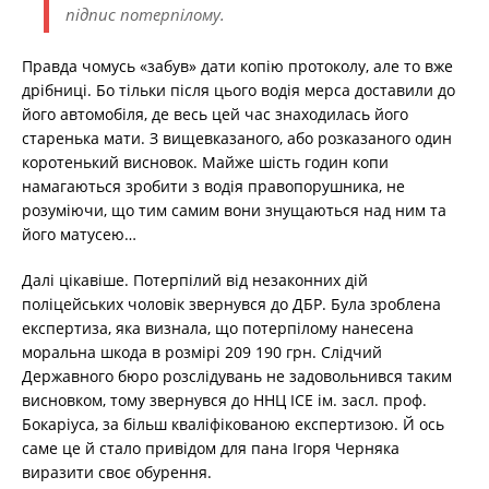
підпис потерпілому.
Правда чомусь «забув» дати копію протоколу, але то вже
дрібниці. Бо тільки після цього водія мерса доставили до
його автомобіля, де весь цей час знаходилась його
старенька мати. З вищевказаного, або розказаного один
коротенький висновок. Майже шість годин копи
намагаються зробити з водія правопорушника, не
розуміючи, що тим самим вони знущаються над ним та
його матусею…
Далі цікавіше. Потерпілий від незаконних дій
поліцейських чоловік звернувся до ДБР. Була зроблена
експертиза, яка визнала, що потерпілому нанесена
моральна шкода в розмірі 209 190 грн. Слідчий
Державного бюро розслідувань не задовольнився таким
висновком, тому звернувся до ННЦ ІСЕ ім. засл. проф.
Бокаріуса, за більш кваліфікованою експертизою. Й ось
саме це й стало привідом для пана Ігоря Черняка
виразити своє обурення.