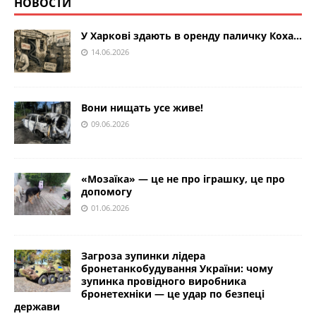
НОВОСТИ
У Харкові здають в оренду паличку Коха…
14.06.2026
Вони нищать усе живе!
09.06.2026
«Мозаїка» — це не про іграшку, це про
допомогу
01.06.2026
Загроза зупинки лідера
бронетанкобудування України: чому
зупинка провідного виробника
бронетехніки — це удар по безпеці
держави