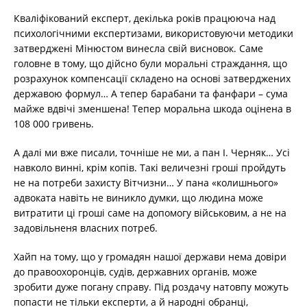
Кваліфікований експерт, декілька років працююча над
психологічними експертизами, використовуючи методики
затверджені Мінюстом винесла свій висновок. Саме
головне в тому, що дійсно були моральні страждання, що
розрахунок компенсації складено на основі затверджених
державою формул… А тепер барабани та фанфари – сума
майже вдвічі зменшена! Тепер моральна шкода оцінена в
108 000 гривень.
А далі ми вже писали, точніше не ми, а пан І. Черняк… Усі
навколо винні, крім копів. Такі величезні гроші пройдуть
не на потреби захисту Вітчизни… У пана «колишнього»
адвоката навіть не виникло думки, що людина може
витратити ці гроші саме на допомогу військовим, а не на
задовільненя власних потреб.
Хайп на тому, що у громадян нашої держави нема довіри
до правоохоронців, судів, державних органів, може
зробити дуже погану справу. Під роздачу натовпу можуть
попасти не тільки експерти, а й народні обранці,