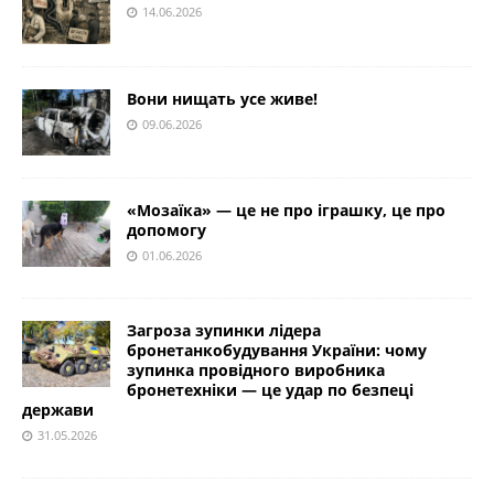
14.06.2026
Вони нищать усе живе!
09.06.2026
«Мозаїка» — це не про іграшку, це про
допомогу
01.06.2026
Загроза зупинки лідера
бронетанкобудування України: чому
зупинка провідного виробника
бронетехніки — це удар по безпеці
держави
31.05.2026