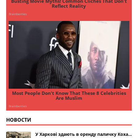
НОВОСТИ
У Харкові здають в оренду паличку Коха…