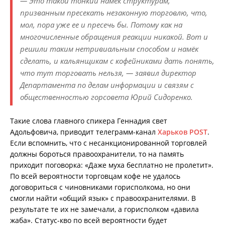
— Это такой тонкий намек структурам,
призванным пресекать незаконную торговлю, что,
мол, пора уже ее и пресечь бы. Потому как на
многочисленные обращения реакции никакой. Вот и
решили таким нетривиальным способом и намёк
сделать, и кальянщикам с кофейниками дать понять,
что тут торговать нельзя, — заявил директор
Департамента по делам информации и связям с
общественностью горсовета Юрий Сидоренко.
Такие слова главного спикера Геннадия свет
Адольфовича, приводит телеграмм-канал
Харьков POST
.
Если вспомнить, что с несанкционированной торговлей
должны бороться правоохранители, то на память
приходит поговорка: «Даже муха бесплатно не пролетит».
По всей вероятности торговцам кофе не удалось
договориться с чиновниками горисполкома, но они
смогли найти «общий язык» с правоохранителями. В
результате те их не замечали, а горисполком «давила
жаба». Статус-кво по всей вероятности будет