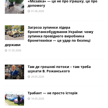
«Мозаїка» — це не про іграшку, це про
допомогу
01.06.2026
Загроза зупинки лідера
бронетанкобудування України: чому
зупинка провідного виробника
бронетехніки — це удар по безпеці
держави
31.05.2026
Там де грошові потоки – там треба
шукати В. Рожанського
29.05.2026
Трабант — не просто історія
16.05.2026