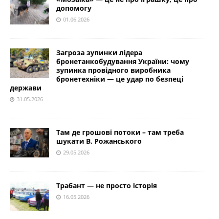
допомогу
01.06.2026
Загроза зупинки лідера
бронетанкобудування України: чому
зупинка провідного виробника
бронетехніки — це удар по безпеці
держави
31.05.2026
Там де грошові потоки – там треба
шукати В. Рожанського
29.05.2026
Трабант — не просто історія
16.05.2026