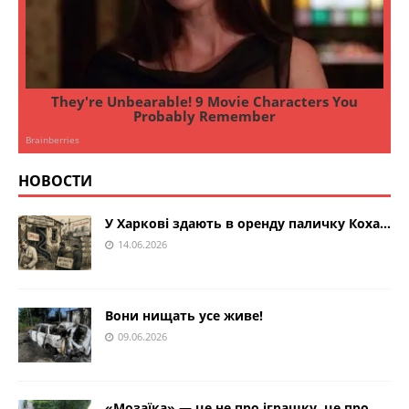
НОВОСТИ
У Харкові здають в оренду паличку Коха…
14.06.2026
Вони нищать усе живе!
09.06.2026
«Мозаїка» — це не про іграшку, це про