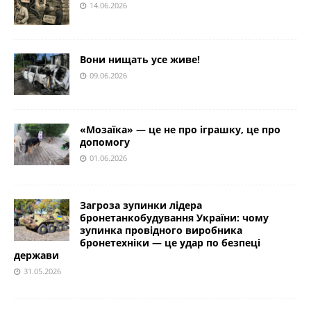
14.06.2026
Вони нищать усе живе!
09.06.2026
«Мозаїка» — це не про іграшку, це про
допомогу
01.06.2026
Загроза зупинки лідера
бронетанкобудування України: чому
зупинка провідного виробника
бронетехніки — це удар по безпеці
держави
31.05.2026