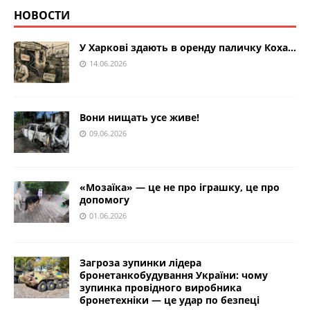
НОВОСТИ
У Харкові здають в оренду паличку Коха…
14.06.2026
Вони нищать усе живе!
09.06.2026
«Мозаїка» — це не про іграшку, це про
допомогу
01.06.2026
Загроза зупинки лідера
бронетанкобудування України: чому
зупинка провідного виробника
бронетехніки — це удар по безпеці