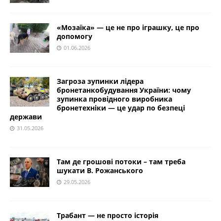
«Мозаїка» — це не про іграшку, це про
допомогу
01.06.2026
Загроза зупинки лідера
бронетанкобудування України: чому
зупинка провідного виробника
бронетехніки — це удар по безпеці
держави
31.05.2026
Там де грошові потоки – там треба
шукати В. Рожанського
29.05.2026
Трабант — не просто історія