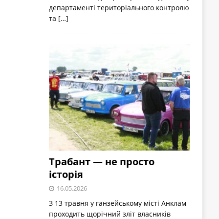
департаменті територіального контролю
та
[…]
Трабант — не просто
історія
16.05.2026
З 13 травня у ганзейському місті Анклам
проходить щорічний зліт власників