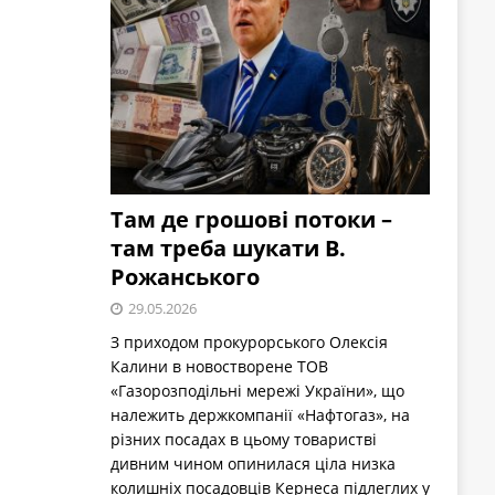
Там де грошові потоки –
там треба шукати В.
Рожанського
29.05.2026
З приходом прокурорського Олексія
Калини в новостворене ТОВ
«Газорозподільні мережі України», що
належить держкомпанії «Нафтогаз», на
різних посадах в цьому товаристві
дивним чином опинилася ціла низка
колишніх посадовців Кернеса підлеглих у