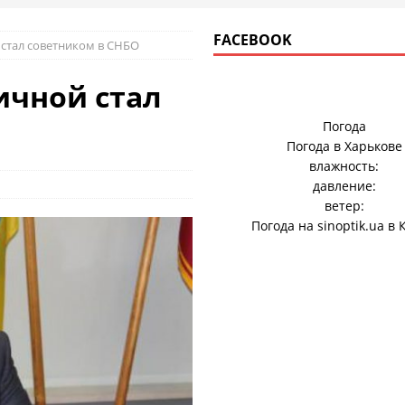
FACEBOOK
 стал советником в СНБО
ичной стал
Погода
Погода в
Харькове
влажность:
давление:
ветер:
Погода на
sinoptik.ua
в 