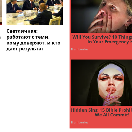
Светличная:
а
работают с теми,
кому доверяют, и кто
дает результат