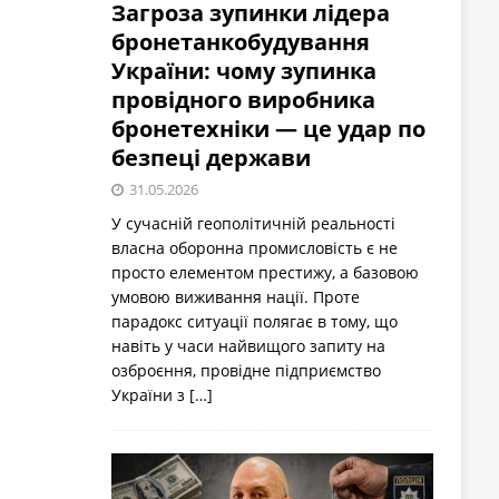
Загроза зупинки лідера
бронетанкобудування
України: чому зупинка
провідного виробника
бронетехніки — це удар по
безпеці держави
31.05.2026
У сучасній геополітичній реальності
власна оборонна промисловість є не
просто елементом престижу, а базовою
умовою виживання нації. Проте
парадокс ситуації полягає в тому, що
навіть у часи найвищого запиту на
озброєння, провідне підприємство
України з
[…]