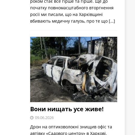
роком стає все гірше та гірше. Ще до
початку повномасштабного вторгнення
росії ми писали, що на Харківщині
вбивають медичну галузь, про те що
[…]
Вони нищать усе живе!
09.06.2026
Дрон на оптиковолокні знищив офіс та
автівку «Садового центру» в Харкові.