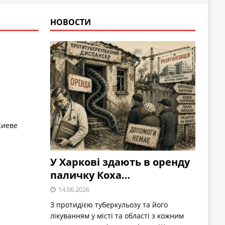
НОВОСТИ
Киеве
У Харкові здають в оренду
паличку Коха…
14.06.2026
З протидією туберкульозу та його
лікуванням у місті та області з кожним