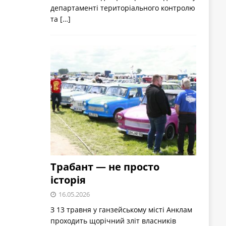
департаменті територіального контролю
та
[…]
Трабант — не просто
історія
16.05.2026
З 13 травня у ганзейському місті Анклам
проходить щорічний зліт власників