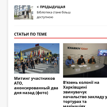
ПРЕДЫДУЩАЯ
Бібліотека стане більш
доступною
СТАТЬИ ПО ТЕМЕ
Митинг участников
В’язень колонії на
АТО,
Харківщині
анонсированный два
звинувачує
дня назад (фото)
начальство закладу 
тортурах та
махінаціях