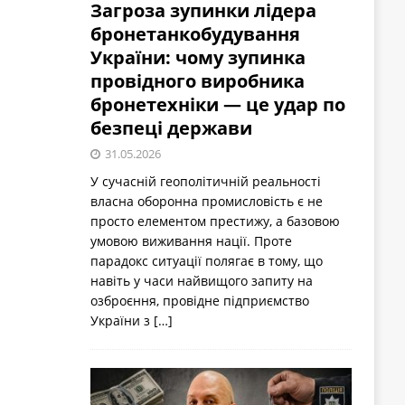
Загроза зупинки лідера
бронетанкобудування
України: чому зупинка
провідного виробника
бронетехніки — це удар по
безпеці держави
31.05.2026
У сучасній геополітичній реальності
власна оборонна промисловість є не
просто елементом престижу, а базовою
умовою виживання нації. Проте
парадокс ситуації полягає в тому, що
навіть у часи найвищого запиту на
озброєння, провідне підприємство
України з
[…]