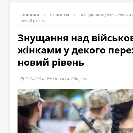
ГЛАВНАЯ
НОВОСТИ
Знущання над військовими ж
новий рівень
Знущання над військ
жінками у декого пере
новий рівень
29.04.2024
Новости
,
Общество