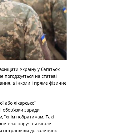
ахищати Україну у багатьох
е погоджується на статеві
щання, а інколи і пряме фізичне
ї або лікарської
і обов’язки заради
, їхнім побратимам. Такі
они власноруч витягали
м потрапляли до залицянь