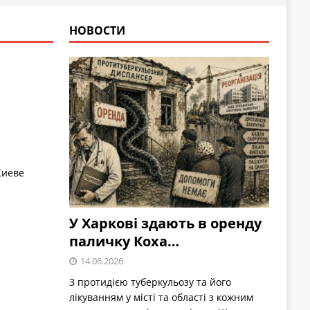
НОВОСТИ
Киеве
У Харкові здають в оренду
паличку Коха…
14.06.2026
З протидією туберкульозу та його
лікуванням у місті та області з кожним