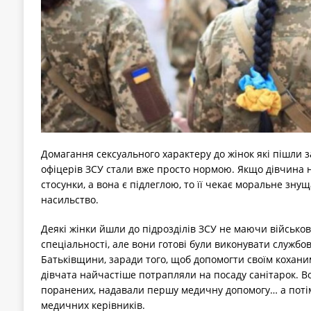
Домагання сексуального характеру до жінок які пішли з
офіцерів ЗСУ стали вже просто нормою. Якщо дівчина н
стосунки, а вона є підлеглою, то її чекає моральне зну
насильство.
Деякі жінки йшли до підрозділів ЗСУ не маючи військово
спеціальності, але вони готові були виконувати службов
Батьківщини, заради того, щоб допомогти своїм коханим
дівчата найчастіше потрапляли на посаду санітарок. В
поранених, надавали першу медичну допомогу… а поті
медичних керівників.