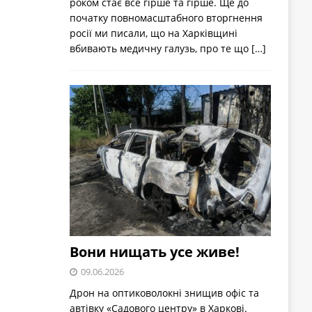
роком стає все гірше та гірше. Ще до
початку повномасштабного вторгнення
росії ми писали, що на Харківщині
вбивають медичну галузь, про те що
[…]
Вони нищать усе живе!
09.06.2026
Дрон на оптиковолокні знищив офіс та
автівку «Садового центру» в Харкові.