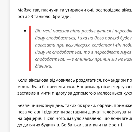
Майже так, плачучи та утираючи очі, розповідала війс
роти 23 танкової бригади.
Він мені наказав піти роздягнутися і переодя
йому сподобається, і яка на його погляд буде
показати при всіх лікарях, солдатах і він под
йому не сподобається, то я переодягатимуся 
сподобається, — з етичних причин ми не наз
дівчини.
Коли військова відмовилась роздягатися, командири по
можна було б причепитися. Наприклад, після чергуван
заставив її мити підлогу за допомогою малесенької кух
Безліч інших знущань, таких як крики, образи, принижен
поза уставні відносини заставили дівчат телефонувати 
на офіцерів. Після чого, їм було заявлено, що вони згнию
до дитячих будинків. Бо батьки загинули на фронті.