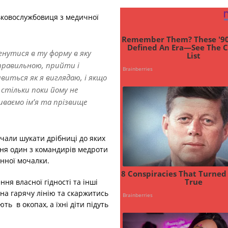
ьковослужбовиця з медичної
гнутися в ту форму в яку
 правильною, прийти і
ивиться як я виглядаю, і якщо
стільки поки йому не
иваємо ім’я та прізвище
чали шукати дрібниці до яких
ня один з командирів медроти
онної мочалки.
ня власної гідності та інші
на гарячу лінію та скаржитись
ть в окопах, а їхні діти підуть