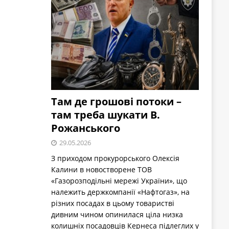
Там де грошові потоки –
там треба шукати В.
Рожанського
29.05.2026
З приходом прокурорського Олексія
Калини в новостворене ТОВ
«Газорозподільні мережі України», що
належить держкомпанії «Нафтогаз», на
різних посадах в цьому товаристві
дивним чином опинилася ціла низка
колишніх посадовців Кернеса підлеглих у