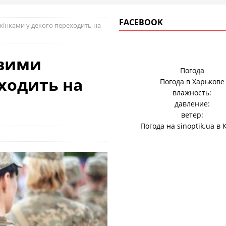
FACEBOOK
інками у декого переходить на
овими
Погода
ходить на
Погода в
Харькове
влажность:
давление:
ветер:
Погода на
sinoptik.ua
в 