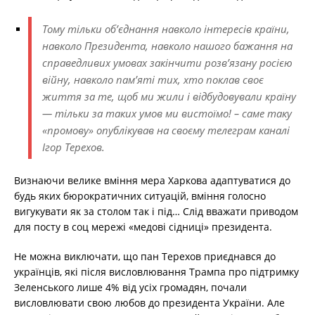
Тому тільки обʼєднання навколо інтересів країни,
навколо Президента, навколо нашого бажання на
справедливих умовах закінчити розвʼязану росією
війну, навколо памʼяті тих, хто поклав своє
життя за те, щоб ми жили і відбудовували країну
— тільки за таких умов ми вистоїмо! – саме таку
«промову» опублікував на своєму телеграм каналі
Ігор Терехов.
Визнаючи велике вміння мера Харкова адаптуватися до
будь яких бюрократичних ситуацій, вміння голосно
вигукувати як за столом так і під… Слід вважати приводом
для посту в соц мережі «медові сідниці» президента.
Не можна виключати, що пан Терехов приєднався до
українців, які після висловлювання Трампа про підтримку
Зеленського лише 4% від усіх громадян, почали
висловлювати свою любов до президента України. Але