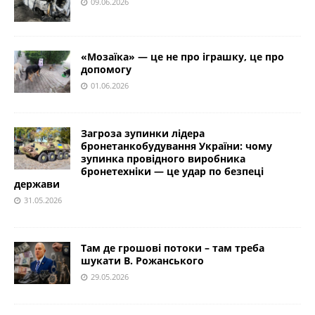
09.06.2026
«Мозаїка» — це не про іграшку, це про
допомогу
01.06.2026
Загроза зупинки лідера
бронетанкобудування України: чому
зупинка провідного виробника
бронетехніки — це удар по безпеці
держави
31.05.2026
Там де грошові потоки – там треба
шукати В. Рожанського
29.05.2026