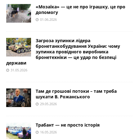
«Мозаїка» — це не про іграшку, це про
допомогу
01.06.2026
Загроза зупинки лідера
бронетанкобудування України: чому
зупинка провідного виробника
бронетехніки — це удар по безпеці
держави
31.05.2026
Там де грошові потоки – там треба
шукати В. Рожанського
29.05.2026
Трабант — не просто історія
16.05.2026