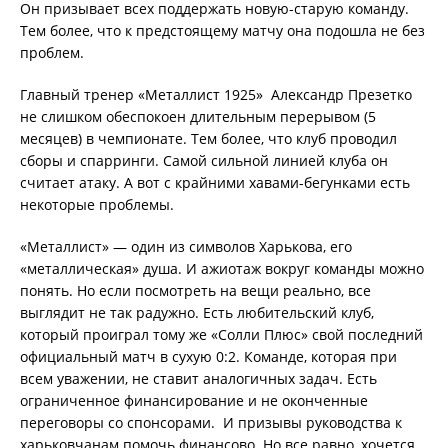
Он призывает всех поддержать новую-старую команду.
Тем более, что к предстоящему матчу она подошла не без
проблем.
Главный тренер «Металлист 1925» Александр Презетко
не слишком обеспокоен длительным перерывом (5
месяцев) в чемпионате. Тем более, что клуб проводил
сборы и спарринги. Самой сильной линией клуба он
считает атаку. А вот с крайними хавами-бегунками есть
некоторые проблемы.
«Металлист» — один из символов Харькова, его
«металлическая» душа. И ажиотаж вокруг команды можно
понять. Но если посмотреть на вещи реально, все
выглядит не так радужно. Есть любительский клуб,
который проиграл тому же «Солли Плюс» свой последний
официальный матч в сухую 0:2. Команде, которая при
всем уважении, не ставит аналогичных задач. Есть
ограниченное финансирование и не оконченные
переговоры со спонсорами. И призывы руководства к
харьковчанам помочь финансово. Но все равно, хочется