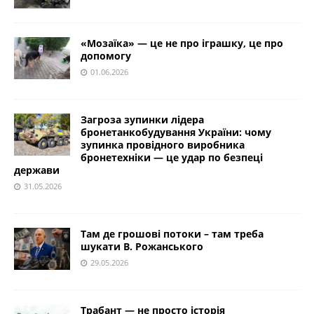
«Мозаїка» — це не про іграшку, це про
допомогу
01.06.2026
Загроза зупинки лідера
бронетанкобудування України: чому
зупинка провідного виробника
бронетехніки — це удар по безпеці
держави
31.05.2026
Там де грошові потоки – там треба
шукати В. Рожанського
29.05.2026
Трабант — не просто історія