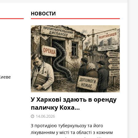
НОВОСТИ
Киеве
У Харкові здають в оренду
паличку Коха…
14.06.2026
З протидією туберкульозу та його
лікуванням у місті та області з кожним