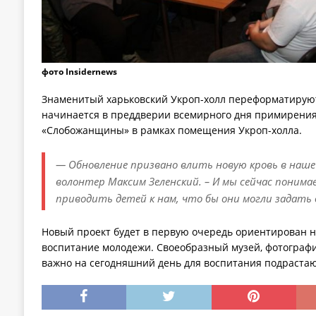
фото Insidernews
Знаменитый харьковский Укроп-холл переформатируют
начинается в преддверии всемирного дня примирения,
«Слобожанщины» в рамках помещения Укроп-холла.
— Обновление призвано влить новую кровь в наше 
волонтер Максим Зеленский. – И мы сейчас поним
приводить детей к нам, что бы они могли задать 
Новый проект будет в первую очередь ориентирован 
воспитание молодежи. Своеобразный музей, фотографи
важно на сегодняшний день для воспитания подраста