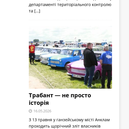
департаменті територіального контролю
та
[…]
Трабант — не просто
історія
16.05.2026
З 13 травня у ганзейському місті Анклам
проходить щорічний зліт власників