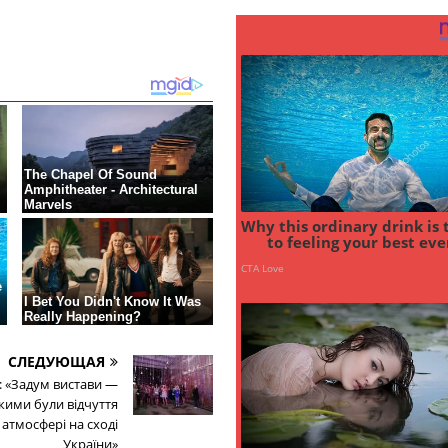
СЛЕДУЮЩАЯ
: «Задум вистави —
кими були відчуття
й атмосфері на сході
України»