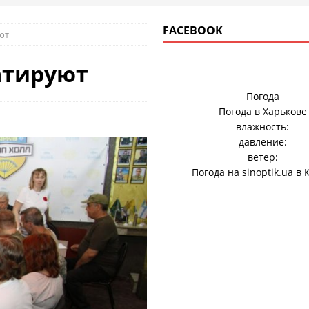
FACEBOOK
ют
атируют
Погода
Погода в
Харькове
влажность:
давление:
ветер:
Погода на
sinoptik.ua
в 