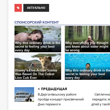
АКТУАЛЬНО
ПРЕДЫДУЩАЯ
В Дергачівському районі
Світлична
пройде концерт присвячений
передати, я
Дню перемоги
дітей у такі