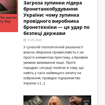
Загроза зупинки лідера
бронетанкобудування
України: чому зупинка
провідного виробника
бронетехніки — це удар по
безпеці держави
31.05.2026
У сучасній геополітичній реальності
власна оборонна промисловість є не
просто елементом престижу, а базовою
умовою виживання нації. Проте
парадокс ситуації полягає в тому, що
навіть у часи найвищого запиту на
озброєння, провідне підприємство
України з
[…]