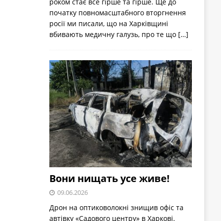
роком стає все гірше та гірше. Ще до
початку повномасштабного вторгнення
росії ми писали, що на Харківщині
вбивають медичну галузь, про те що
[…]
Вони нищать усе живе!
09.06.2026
Дрон на оптиковолокні знищив офіс та
автівку «Садового центру» в Харкові.