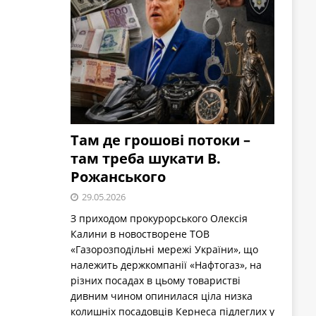
Там де грошові потоки –
там треба шукати В.
Рожанського
29.05.2026
З приходом прокурорського Олексія
Калини в новостворене ТОВ
«Газорозподільні мережі України», що
належить держкомпанії «Нафтогаз», на
різних посадах в цьому товаристві
дивним чином опинилася ціла низка
колишніх посадовців Кернеса підлеглих у