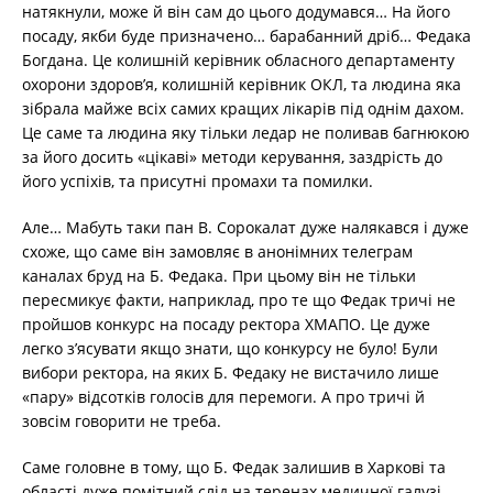
натякнули, може й він сам до цього додумався… На його
посаду, якби буде призначено… барабанний дріб… Федака
Богдана. Це колишній керівник обласного департаменту
охорони здоров’я, колишній керівник ОКЛ, та людина яка
зібрала майже всіх самих кращих лікарів під однім дахом.
Це саме та людина яку тільки ледар не поливав багнюкою
за його досить «цікаві» методи керування, заздрість до
його успіхів, та присутні промахи та помилки.
Але… Мабуть таки пан В. Сорокалат дуже налякався і дуже
схоже, що саме він замовляє в анонімних телеграм
каналах бруд на Б. Федака. При цьому він не тільки
пересмикує факти, наприклад, про те що Федак тричі не
пройшов конкурс на посаду ректора ХМАПО. Це дуже
легко з’ясувати якщо знати, що конкурсу не було! Були
вибори ректора, на яких Б. Федаку не вистачило лише
«пару» відсотків голосів для перемоги. А про тричі й
зовсім говорити не треба.
Саме головне в тому, що Б. Федак залишив в Харкові та
області дуже помітний слід на теренах медичної галузі.