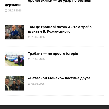
бронетехніки — це удар по безпеці
держави
31.05.2026
Там де грошові потоки – там треба
шукати В. Рожанського
29.05.2026
Трабант — не просто історія
16.05.2026
«Батальон Монако» частина друга.
06.05.2026