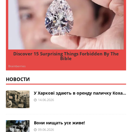
НОВОСТИ
У Харкові здають в оренду паличку Коха…
14.06.2026
Вони нищать усе живе!
09.06.2026