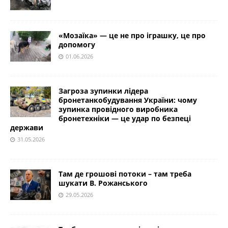
«Мозаїка» — це не про іграшку, це про
допомогу
01.06.2026
Загроза зупинки лідера
бронетанкобудування України: чому
зупинка провідного виробника
бронетехніки — це удар по безпеці
держави
31.05.2026
Там де грошові потоки – там треба
шукати В. Рожанського
29.05.2026