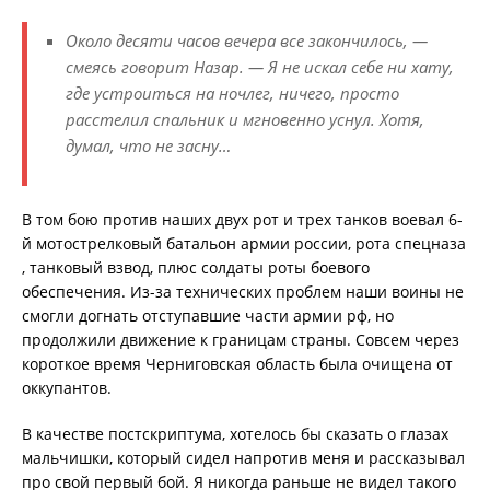
Около десяти часов вечера все закончилось, —
смеясь говорит Назар. — Я не искал себе ни хату,
где устроиться на ночлег, ничего, просто
расстелил спальник и мгновенно уснул. Хотя,
думал, что не засну…
В том бою против наших двух рот и трех танков воевал 6-
й мотострелковый батальон армии россии, рота спецназа
, танковый взвод, плюс солдаты роты боевого
обеспечения. Из-за технических проблем наши воины не
смогли догнать отступавшие части армии рф, но
продолжили движение к границам страны. Совсем через
короткое время Черниговская область была очищена от
оккупантов.
В качестве постскриптума, хотелось бы сказать о глазах
мальчишки, который сидел напротив меня и рассказывал
про свой первый бой. Я никогда раньше не видел такого