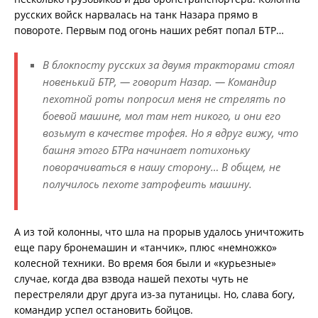
русских войск нарвалась на танк Назара прямо в
повороте. Первым под огонь наших ребят попал БТР…
В блокпосту русских за двумя тракторами стоял
новенький БТР, — говорит Назар. — Командир
пехотной роты попросил меня не стрелять по
боевой машине, мол там нет никого, и они его
возьмут в качестве трофея. Но я вдруг вижу, что
башня этого БТРа начинает потихоньку
поворачиваться в нашу сторону… В общем, не
получилось пехоте затрофеить машину.
А из той колонны, что шла на прорыв удалось уничтожить
еще пару бронемашин и «танчик», плюс «немножко»
колесной техники. Во время боя были и «курьезные»
случае, когда два взвода нашей пехоты чуть не
перестреляли друг друга из-за путаницы. Но, слава богу,
командир успел остановить бойцов.