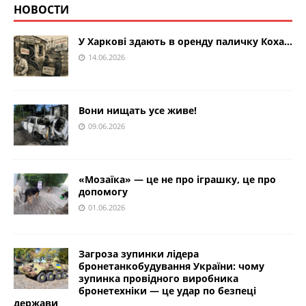
НОВОСТИ
У Харкові здають в оренду паличку Коха…
14.06.2026
Вони нищать усе живе!
09.06.2026
«Мозаїка» — це не про іграшку, це про
допомогу
01.06.2026
Загроза зупинки лідера
бронетанкобудування України: чому
зупинка провідного виробника
бронетехніки — це удар по безпеці
держави